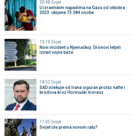
20:48
Svijet
U izraelskim napadima na Gazu od oktobra
2023. ubijene 73.384 osobe
19:19
Svijet
Novi incident u Njemačkoj: Dronovi letjeli
iznad vojne baze
18:52
Svijet
SAD očekuje od Irana siguran prolaz nafte i
brodova kroz Hormuški moreuz
17:05
Svijet
Svijet ide prema novom ratu?