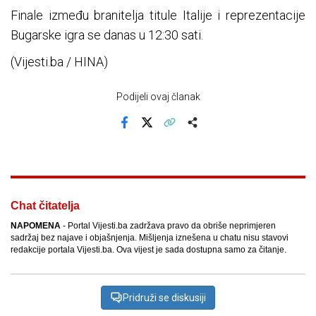
Finale između branitelja titule Italije i reprezentacije
Bugarske igra se danas u 12:30 sati.
(Vijesti.ba / HINA)
Podijeli ovaj članak
Facebook
X
Kopiraj link
Više
Chat čitatelja
NAPOMENA
- Portal Vijesti.ba zadržava pravo da obriše neprimjeren
sadržaj bez najave i objašnjenja. Mišljenja iznešena u chatu nisu stavovi
redakcije portala Vijesti.ba. Ova vijest je sada dostupna samo za čitanje.
Pridruži se diskusiji