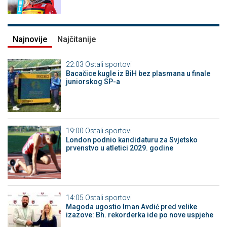
Najnovije
Najčitanije
22:03
Ostali sportovi
Bacačice kugle iz BiH bez plasmana u finale
juniorskog SP-a
19:00
Ostali sportovi
London podnio kandidaturu za Svjetsko
prvenstvo u atletici 2029. godine
14:05
Ostali sportovi
Magoda ugostio Iman Avdić pred velike
izazove: Bh. rekorderka ide po nove uspjehe