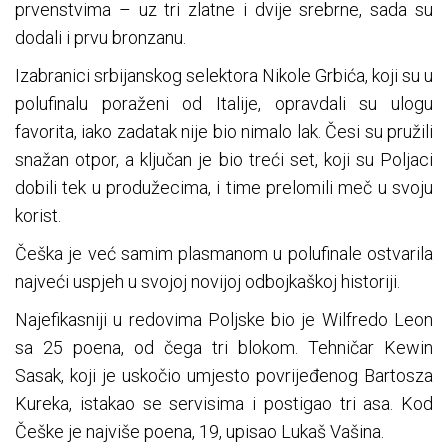
prvenstvima – uz tri zlatne i dvije srebrne, sada su
dodali i prvu bronzanu.
Izabranici srbijanskog selektora Nikole Grbića, koji su u
polufinalu poraženi od Italije, opravdali su ulogu
favorita, iako zadatak nije bio nimalo lak. Česi su pružili
snažan otpor, a ključan je bio treći set, koji su Poljaci
dobili tek u produžecima, i time prelomili meč u svoju
korist.
Češka je već samim plasmanom u polufinale ostvarila
najveći uspjeh u svojoj novijoj odbojkaškoj historiji.
Najefikasniji u redovima Poljske bio je Wilfredo Leon
sa 25 poena, od čega tri blokom. Tehničar Kewin
Sasak, koji je uskočio umjesto povrijeđenog Bartosza
Kureka, istakao se servisima i postigao tri asa. Kod
Češke je najviše poena, 19, upisao Lukaš Vašina.