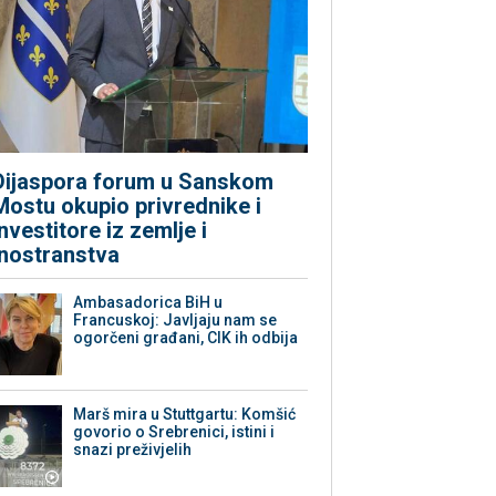
Dijaspora forum u Sanskom
Mostu okupio privrednike i
investitore iz zemlje i
inostranstva
Ambasadorica BiH u
Francuskoj: Javljaju nam se
ogorčeni građani, CIK ih odbija
Marš mira u Stuttgartu: Komšić
govorio o Srebrenici, istini i
snazi preživjelih