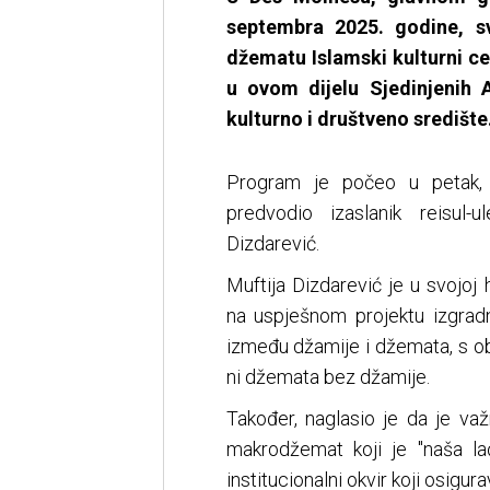
septembra 2025. godine, s
džematu Islamski kulturni ce
u ovom dijelu Sjedinjenih 
kulturno i društveno središte
Program je počeo u petak,
predvodio izaslanik reisul-u
Dizdarević.
Muftija Dizdarević je u svojoj
na uspješnom projektu izgradn
između džamije i džemata, s o
ni džemata bez džamije.
Također, naglasio je da je va
makrodžemat koji je "naša la
institucionalni okvir koji osigur