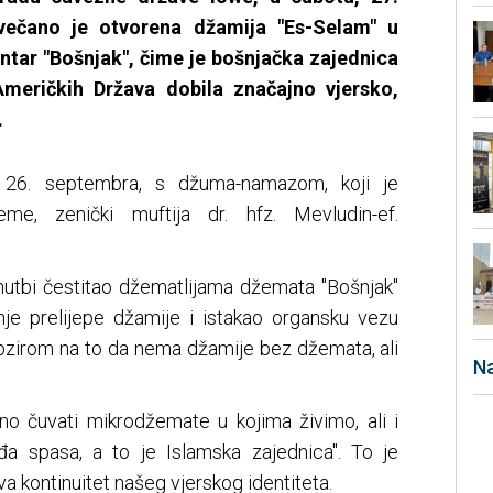
večano je otvorena džamija "Es-Selam" u
ntar "Bošnjak", čime je bošnjačka zajednica
Američkih Država dobila značajno vjersko,
.
 26. septembra, s džuma-namazom, koji je
leme, zenički muftija dr. hfz. Mevludin-ef.
 hutbi čestitao džematlijama džemata "Bošnjak"
je prelijepe džamije i istakao organsku vezu
bzirom na to da nema džamije bez džemata, ali
Na
žno čuvati mikrodžemate u kojima živimo, ali i
đa spasa, a to je Islamska zajednica". To je
ava kontinuitet našeg vjerskog identiteta.