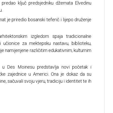
 predao ključ predsjedniku džemata Elvedinu
u.
at je priredio bosanski teferič i lijepo druženje
rhitektonskim izgledom spaja tradicionalne
i učionice za mektepsku nastavu, biblioteku,
ije namijenjene različitim edukativnim, kulturnim
" u Des Moinesu predstavlja novi početak i
ačke zajednice u Americi. Ona je dokaz da su
, sačuvali svoju vjeru, tradiciju i identitet te ih