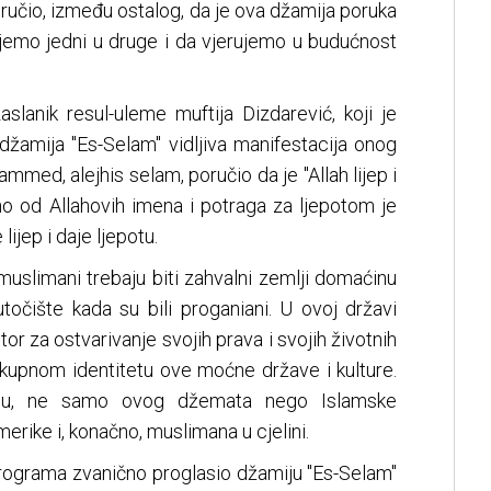
ručio, između ostalog, da je ova džamija poruka
ujemo jedni u druge i da vjerujemo u budućnost
slanik resul-uleme muftija Dizdarević, koji je
 džamija "Es-Selam" vidljiva manifestacija onog
mmed, alejhis selam, poručio da je "Allah lijep i
dno od Allahovih imena i potraga za ljepotom je
 lijep i daje ljepotu.
muslimani trebaju biti zahvalni zemlji domaćinu
utočište kada su bili proganiani. U ovoj državi
tor za ostvarivanje svojih prava i svojih životnih
ukupnom identitetu ove moćne države i kulture.
ehu, ne samo ovog džemata nego Islamske
rike i, konačno, muslimana u cjelini.
 programa zvanično proglasio džamiju "Es-Selam"