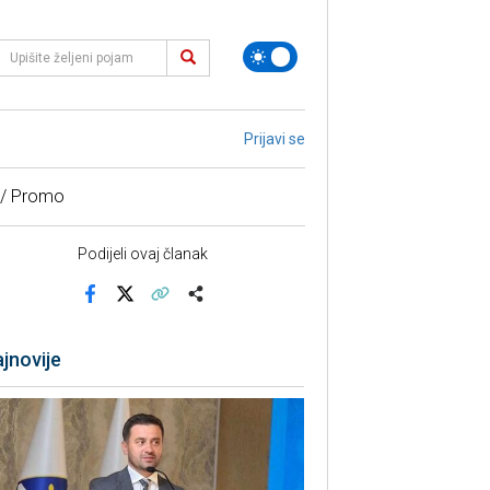
Prijavi se
 / Promo
Podijeli ovaj članak
Facebook
X
Kopiraj link
Više
jnovije