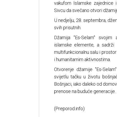
vakufom Islamske zajednice i
Sivcu da svečano otvori džamij
U nedjelju, 28. septembra, džem
svih prisutnih.
Džamija "Es-Selam" svojim a
islamske elemente, a sadrži 
multifunkcionalnu salu i prostor
i humanitarnim aktivnostima.
Otvorenje džamije "Es-Selam
svijetlu tačku u životu bošnj
Bošnjaci, iako daleko od domovine
prenose na buduće generacije.
(Preporod.info)