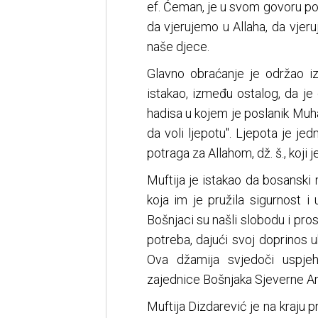
ef. Ćeman, je u svom govoru po
da vjerujemo u Allaha, da vjer
naše djece.
Glavno obraćanje je održao iza
istakao, između ostalog, da je
hadisa u kojem je poslanik Muha
da voli ljepotu". Ljepota je je
potraga za Allahom, dž. š., koji je
Muftija je istakao da bosanski 
koja im je pružila sigurnost i 
Bošnjaci su našli slobodu i pros
potreba, dajući svoj doprinos 
Ova džamija svjedoči uspj
zajednice Bošnjaka Sjeverne Ame
Muftija Dizdarević je na kraju