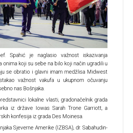
f. Spahić je naglasio važnost iskazivanja
ma onima koji su sebe na bilo koji način ugradili u
renju se obratio i glavni imam medžlisa Midwest
e istakao važnost vakufa u ukupnom očuvanju
osebno nas Bošnjaka.
predstavnici lokalne vlasti, gradonačelnik grada
rka iz države Iowas Sarah Trone Garriott, a
erskih konfesija iz grada Des Moinesa.
njaka Sjeverne Amerike (IZBSA), dr. Sabahudin-