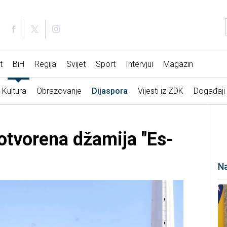
t
BiH
Regija
Svijet
Sport
Intervjui
Magazin
Kultura
Obrazovanje
Dijaspora
Vijesti iz ZDK
Događaji
tvorena džamija "Es-
Na