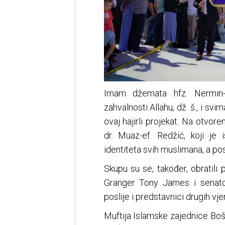
Imam džemata hfz. Nermin-e
zahvalnosti Allahu, dž. š., i svi
ovaj hajirli projekat. Na otvo
dr. Muaz-ef. Redžić, koji j
identiteta svih muslimana, a p
Skupu su se, također, obratili 
Granger Tony James i senato
poslije i predstavnici drugih vj
Muftija Islamske zajednice Boš