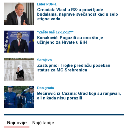
Lider PDP-a
Crnadak: Vlast u RS-u pravi ljude
budalama, naprave svečanost kad u selo
stigne voda
"Zašto baš 12-12-12?"
Konaković: Pogazili su ono što je
učinjeno za Hrvate u BiH
Sarajevo
Zastupnici Trojke predlažu poseban
status za MC Srebrenica
Dan grada
Bećirović iz Cazina: Grad koji su ranjavali,
ali nikada nisu porazili
Najnovije
Najčitanije