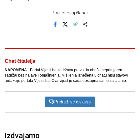
Podijeli ovaj članak
Facebook
X
Kopiraj link
Više
Chat čitatelja
NAPOMENA
- Portal Vijesti.ba zadržava pravo da obriše neprimjeren
sadržaj bez najave i objašnjenja. Mišljenja iznešena u chatu nisu stavovi
redakcije portala Vijesti.ba. Ova vijest je sada dostupna samo za čitanje.
Pridruži se diskusiji
Izdvajamo