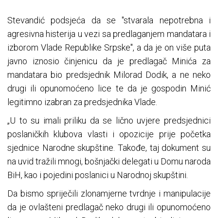
Stevandić podsjeća da se "stvarala nepotrebna i
agresivna histerija u vezi sa predlaganjem mandatara i
izborom Vlade Republike Srpske", a da je on više puta
javno iznosio činjenicu da je predlagač Minića za
mandatara bio predsjednik Milorad Dodik, a ne neko
drugi ili opunomoćeno lice te da je gospodin Minić
legitimno izabran za predsjednika Vlade.
„U to su imali priliku da se lično uvjere predsjednici
poslaničkih klubova vlasti i opozicije prije početka
sjednice Narodne skupštine. Takođe, taj dokument su
na uvid tražili mnogi, bošnjački delegati u Domu naroda
BiH, kao i pojedini poslanici u Narodnoj skupštini.
Da bismo spriječili zlonamjerne tvrdnje i manipulacije
da je ovlašteni predlagač neko drugi ili opunomoćeno