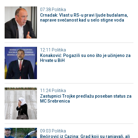
07:38
Politika
Crnadak: Vlast u RS-u pravi ljude budalama,
naprave svečanost kad u selo stigne voda
12:11
Politika
Konaković: Pogazili su ono što je učinjeno za
Hrvate u BiH
11:24
Politika
Zastupnici Trojke predlažu poseban status za
MC Srebrenica
09:03
Politika
Bećirović iz Cazina: Grad koji su ranjavali, ali