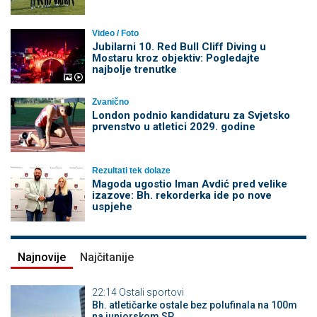
Video / Foto
Jubilarni 10. Red Bull Cliff Diving u
Mostaru kroz objektiv: Pogledajte
najbolje trenutke
Zvanično
London podnio kandidaturu za Svjetsko
prvenstvo u atletici 2029. godine
Rezultati tek dolaze
Magoda ugostio Iman Avdić pred velike
izazove: Bh. rekorderka ide po nove
uspjehe
Najnovije
Najčitanije
22:14
Ostali sportovi
Bh. atletičarke ostale bez polufinala na 100m
na juniorskom SP