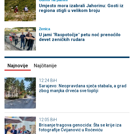
Umjesto mora izabrali Jahorinu: Gosti iz
regiona stigli u velikom broju
Zenica
U jami "Raspotočje" petu noć prenoćilo
devet zeničkih rudara
Najnovije
Najčitanije
12:24
BiH
Sarajevo: Neopravdana sječa stabala, a grad
zbog manjka drveća sve topliji
12:05
BiH
Brisanje tragova genocida: Šta se krije iza
fotografije Cvijanović u Roćeviću