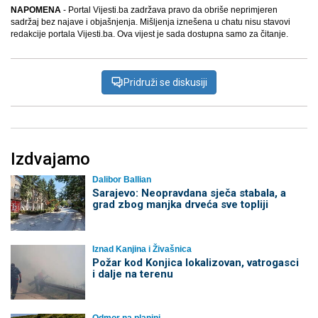
NAPOMENA
- Portal Vijesti.ba zadržava pravo da obriše neprimjeren
sadržaj bez najave i objašnjenja. Mišljenja iznešena u chatu nisu stavovi
redakcije portala Vijesti.ba. Ova vijest je sada dostupna samo za čitanje.
Pridruži se diskusiji
Izdvajamo
Dalibor Ballian
Sarajevo: Neopravdana sječa stabala, a
grad zbog manjka drveća sve topliji
Iznad Kanjina i Živašnica
Požar kod Konjica lokalizovan, vatrogasci
i dalje na terenu
Odmor na planini