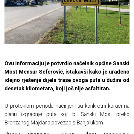
Ovu informaciju je potvrdio načelnik općine Sanski
Most Mensur Seferović, istakavši kako je urađeno
idejno rješenje dijela trase ovoga puta u dužini od
desetak kilometara, koji još nije asfaltiran.
U proteklom periodu načinjeni su konkretni koraci na
planu izgradnje puta koji bi Sanski Most preko
Bronzanog Majdana povezao s Banjalukom.
Prema njegovim riječima, zbog nepovoljne