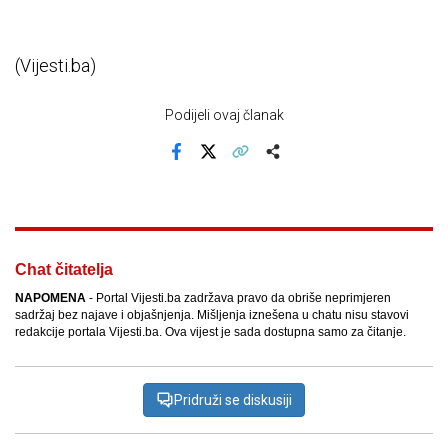
(Vijesti.ba)
Podijeli ovaj članak
Facebook
X
Kopiraj link
Više
Chat čitatelja
NAPOMENA
- Portal Vijesti.ba zadržava pravo da obriše neprimjeren
sadržaj bez najave i objašnjenja. Mišljenja iznešena u chatu nisu stavovi
redakcije portala Vijesti.ba. Ova vijest je sada dostupna samo za čitanje.
Pridruži se diskusiji