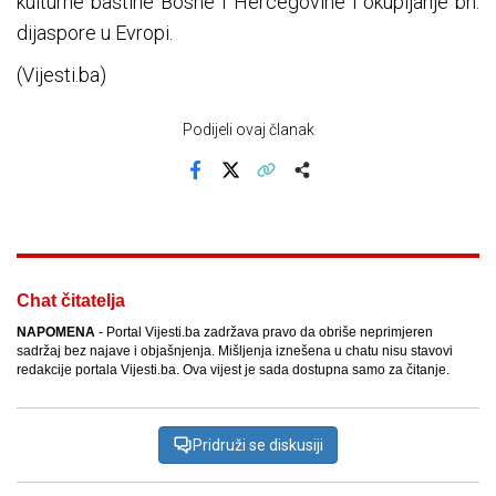
kulturne baštine Bosne i Hercegovine i okupljanje bh.
dijaspore u Evropi.
(Vijesti.ba)
Podijeli ovaj članak
Facebook
X
Kopiraj link
Više
Chat čitatelja
NAPOMENA
- Portal Vijesti.ba zadržava pravo da obriše neprimjeren
sadržaj bez najave i objašnjenja. Mišljenja iznešena u chatu nisu stavovi
redakcije portala Vijesti.ba. Ova vijest je sada dostupna samo za čitanje.
Pridruži se diskusiji