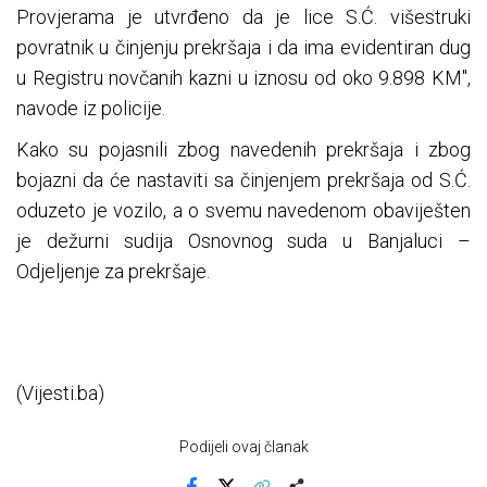
Provjerama je utvrđeno da je lice S.Ć. višestruki
povratnik u činjenju prekršaja i da ima evidentiran dug
u Registru novčanih kazni u iznosu od oko 9.898 KM",
navode iz policije.
Kako su pojasnili zbog navedenih prekršaja i zbog
bojazni da će nastaviti sa činjenjem prekršaja od S.Ć.
oduzeto je vozilo, a o svemu navedenom obaviješten
je dežurni sudija Osnovnog suda u Banjaluci –
Odjeljenje za prekršaje.
(Vijesti.ba)
Podijeli ovaj članak