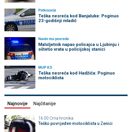
Potkozarje
Teška nesreća kod Banjaluke: Poginuo
23-godišnji mladić
Nanio mu povrede
Maloljetnik napao policajca u Ljubinju i
oštetio vrata u policijskoj stanici
MUP KS
Teška nesreća kod Hadžića: Poginuo
motociklista
Najnovije
Najčitanije
16:00
Crna hronika
Teško povrijeđen motociklista u Zenici