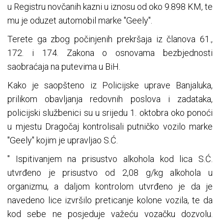
u Registru novčanih kazni u iznosu od oko 9.898 KM, te
mu je oduzet automobil marke "Geely".
Terete ga zbog počinjenih prekršaja iz članova 61.,
172. i 174. Zakona o osnovama bezbjednosti
saobraćaja na putevima u BiH.
Kako je saopšteno iz Policijske uprave Banjaluka,
prilikom obavljanja redovnih poslova i zadataka,
policijski službenici su u srijedu 1. oktobra oko ponoći
u mjestu Dragočaj kontrolisali putničko vozilo marke
"Geely" kojim je upravljao S.Ć.
" Ispitivanjem na prisustvo alkohola kod lica S.Ć.
utvrđeno je prisustvo od 2,08 g/kg alkohola u
organizmu, a daljom kontrolom utvrđeno je da je
navedeno lice izvršilo preticanje kolone vozila, te da
kod sebe ne posjeduje važeću vozačku dozvolu.