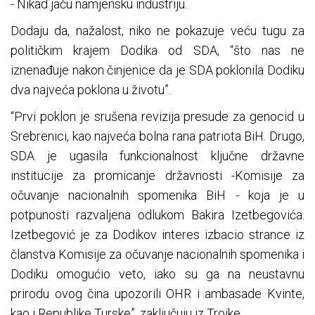
- Nikad jaču namjensku industriju.
Dodaju da, nažalost, niko ne pokazuje veću tugu za
političkim krajem Dodika od SDA, “što nas ne
iznenađuje nakon činjenice da je SDA poklonila Dodiku
dva najveća poklona u životu”.
“Prvi poklon je srušena revizija presude za genocid u
Srebrenici, kao najveća bolna rana patriota BiH. Drugo,
SDA je ugasila funkcionalnost ključne državne
institucije za promicanje državnosti -Komisije za
očuvanje nacionalnih spomenika BiH - koja je u
potpunosti razvaljena odlukom Bakira Izetbegovića.
Izetbegović je za Dodikov interes izbacio strance iz
članstva Komisije za očuvanje nacionalnih spomenika i
Dodiku omogućio veto, iako su ga na neustavnu
prirodu ovog čina upozorili OHR i ambasade Kvinte,
kao i Republike Turske”, zaključuju iz Trojke.