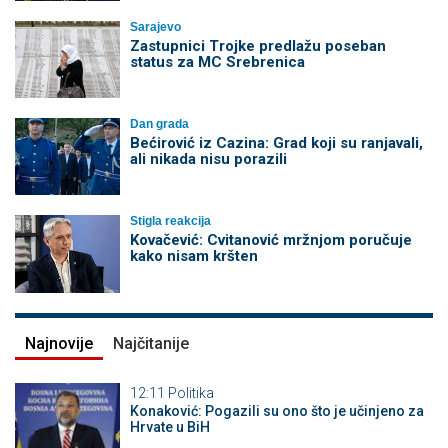
Sarajevo
Zastupnici Trojke predlažu poseban
status za MC Srebrenica
Dan grada
Bećirović iz Cazina: Grad koji su ranjavali,
ali nikada nisu porazili
Stigla reakcija
Kovačević: Cvitanović mržnjom poručuje
kako nisam kršten
Najnovije
Najčitanije
12:11
Politika
Konaković: Pogazili su ono što je učinjeno za
Hrvate u BiH