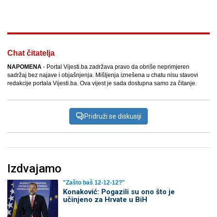
Facebook
X
Kopiraj link
Više
Chat čitatelja
NAPOMENA
- Portal Vijesti.ba zadržava pravo da obriše neprimjeren
sadržaj bez najave i objašnjenja. Mišljenja iznešena u chatu nisu stavovi
redakcije portala Vijesti.ba. Ova vijest je sada dostupna samo za čitanje.
Pridruži se diskusiji
Izdvajamo
"Zašto baš 12-12-12?"
Konaković: Pogazili su ono što je
učinjeno za Hrvate u BiH