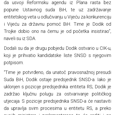
da usvoji Reformsku agendu iz Plana rasta bez
popune Ustavnog suda BiH, te uz zadržavanje
entitetskog veta u odlučivanju u Vijeću za konkurenciju
i Vijeću za državnu pomoć BiH. Time je Dodik od
Trojke dobio ono na čemu je od početka insistirao”,
naveli su iz SDA.
Dodali su da je drugu pobjedu Dodik ostvario u CIK-u,
koji je prihvatio kandidatske liste SNSD s njegovim
potpisom.
“Time je potvrđeno, da unatoč pravosnažnoj presudi
Suda BiH, Dodik ostaje predsjednik SNSD-a. Iako je
uklonjen s pozicije predsjednika entiteta RS, Dodik je
zadržao ključnu polugu za ostvarivanje političkog
utjecaja. S pozicije predsjednika SNSD-a će nastaviti
da upravlja svim procesima u entitetu RS, a preko