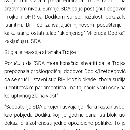
svojih ministara i parlamentaraca to će raditi i na
državnom nivou. Sumnje SDA da je postignut dogovor
Trojke i OHR sa Dodikom su se, nažalost, pokazale
istinitim. BiH će zahvaljujući njihovom popuštanju i
kalkulisanju ostati talac "uklonjenog" Milorada Dodika”,
zaključuju u SDA.
Stigla je reakcija stranaka Trojke.
Poručuju da “SDA mora konačno shvatiti da je Trojka
prepoznala prošlogodišnji dogovor Dodik/Izetbegović
da se sruši Ustavni sud BiH kroz blokade izbora sudija
u entitetskim parlamentima i na taj način vrati osovina
koruptivnog zla na vlast”.
“Saopštenje SDA u kojem usvajanje Plana rasta navodi
kao pobjedu Dodika, koji je godinu dana isti blokirao,
dokaz je šizofrenosti jedne opozicione politike. To je