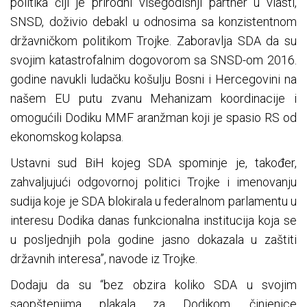
politika čiji je prirodni višegodišnji partner u vlasti,
SNSD, doživio debakl u odnosima sa konzistentnom
državničkom politikom Trojke. Zaboravlja SDA da su
svojim katastrofalnim dogovorom sa SNSD-om 2016.
godine navukli ludačku košulju Bosni i Hercegovini na
našem EU putu zvanu Mehanizam koordinacije i
omogućili Dodiku MMF aranžman koji je spasio RS od
ekonomskog kolapsa.
Ustavni sud BiH kojeg SDA spominje je, također,
zahvaljujući odgovornoj politici Trojke i imenovanju
sudija koje je SDA blokirala u federalnom parlamentu u
interesu Dodika danas funkcionalna institucija koja se
u posljednjih pola godine jasno dokazala u zaštiti
državnih interesa”, navode iz Trojke.
Dodaju da su “bez obzira koliko SDA u svojim
saopštenjima plakala za Dodikom, činjenice