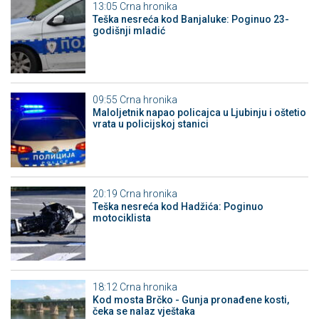
13:05
Crna hronika
Teška nesreća kod Banjaluke: Poginuo 23-
godišnji mladić
09:55
Crna hronika
Maloljetnik napao policajca u Ljubinju i oštetio
vrata u policijskoj stanici
20:19
Crna hronika
Teška nesreća kod Hadžića: Poginuo
motociklista
18:12
Crna hronika
Kod mosta Brčko - Gunja pronađene kosti,
čeka se nalaz vještaka