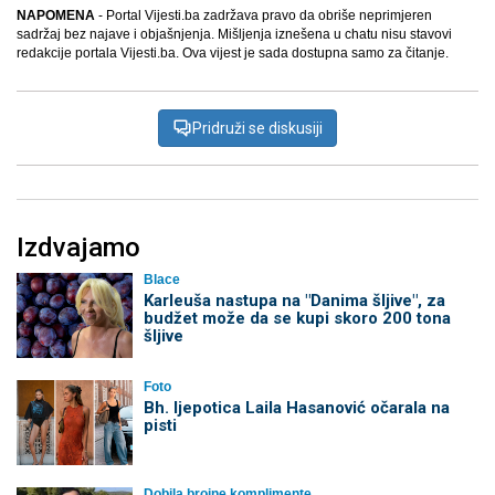
NAPOMENA
- Portal Vijesti.ba zadržava pravo da obriše neprimjeren
sadržaj bez najave i objašnjenja. Mišljenja iznešena u chatu nisu stavovi
redakcije portala Vijesti.ba. Ova vijest je sada dostupna samo za čitanje.
Pridruži se diskusiji
Izdvajamo
Blace
Karleuša nastupa na "Danima šljive", za
budžet može da se kupi skoro 200 tona
šljive
Foto
Bh. ljepotica Laila Hasanović očarala na
pisti
Dobila brojne komplimente