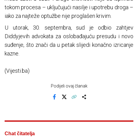
tokom procesa – uključujući nasilje i upotrebu droga –
iako za najteže optužbe nije proglašen krivim.
U utorak, 30. septembra, sud je odbio zahtjev
Diddyjevih advokata za oslobađajuću presudu i novo
suđenje, što znači da u petak slijedi konačno izricanje
kazne.
(Vijesti.ba)
Podijeli ovaj članak
Facebook
X
Kopiraj link
Više
Chat čitatelja