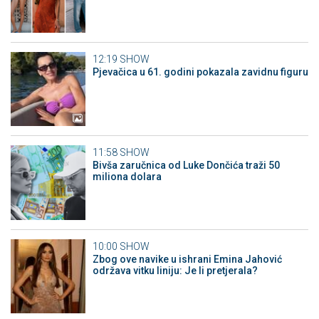
12:19
SHOW
Pjevačica u 61. godini pokazala zavidnu figuru
11:58
SHOW
Bivša zaručnica od Luke Dončića traži 50
miliona dolara
10:00
SHOW
Zbog ove navike u ishrani Emina Jahović
održava vitku liniju: Je li pretjerala?