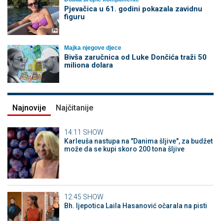
Pjevačica u 61. godini pokazala zavidnu
figuru
Majka njegove djece
Bivša zaručnica od Luke Dončića traži 50
miliona dolara
Najnovije
Najčitanije
14:11
SHOW
Karleuša nastupa na "Danima šljive", za budžet
može da se kupi skoro 200 tona šljive
12:45
SHOW
Bh. ljepotica Laila Hasanović očarala na pisti