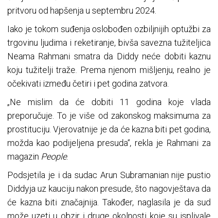
pritvoru od hapšenja u septembru 2024.
Iako je tokom suđenja oslobođen ozbiljnijih optužbi za
trgovinu ljudima i reketiranje, bivša savezna tužiteljica
Neama Rahmani smatra da Diddy neće dobiti kaznu
koju tužitelji traže. Prema njenom mišljenju, realno je
očekivati između četiri i pet godina zatvora.
„Ne mislim da će dobiti 11 godina koje vlada
preporučuje. To je više od zakonskog maksimuma za
prostituciju. Vjerovatnije je da će kazna biti pet godina,
možda kao podijeljena presuda“, rekla je Rahmani za
magazin
People
.
Podsjetila je i da sudac Arun Subramanian nije pustio
Diddyja uz kauciju nakon presude, što nagovještava da
će kazna biti značajnija. Također, naglasila je da sud
može uzeti u obzir i druge okolnosti koje su isplivale