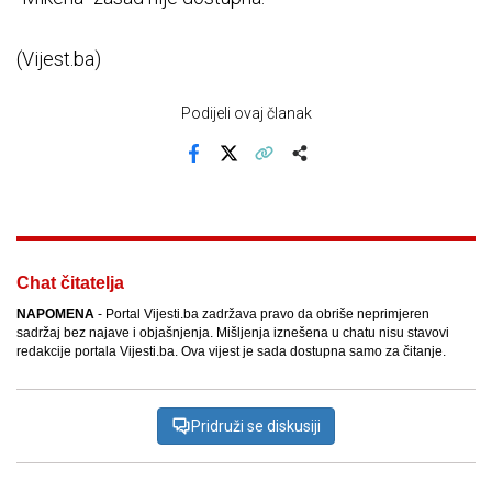
(Vijest.ba)
Podijeli ovaj članak
Facebook
X
Kopiraj link
Više
Chat čitatelja
NAPOMENA
- Portal Vijesti.ba zadržava pravo da obriše neprimjeren
sadržaj bez najave i objašnjenja. Mišljenja iznešena u chatu nisu stavovi
redakcije portala Vijesti.ba. Ova vijest je sada dostupna samo za čitanje.
Pridruži se diskusiji