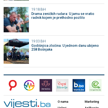
19:18
BiH
Drama zeničkih rudara: U jamu se vratio
radnik kojem je prethodno pozlilo
19:03
BiH
Godišnjica zločina: U jednom danu ubijeno
258 Bošnjaka
O nama
Marketing
Uslovi
Aplikacije