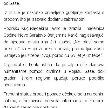
od Gaze.
Iz misije je nakratko prijavljeno gubljenje kontakta s
brodom, što je izazvalo dodatnu zabrinutost.
Podršku Küçükaytekina javno je izrazila i načelnica
Općine Novo Sarajevo Benjamina Karić, naglašavajući
da njegova misija ima širi značaj: „Ne plovi samo
prema Gazi – plovi prema pravdi, prema ljudskosti.
Sarajevo je uz tebe i tvoju porodicu. Svijet je uz tebe.“
Organizatori flotile ističu da je cilj misije dostava
humanitarne pomoći civilima u Pojasu Gaze, dok
građani širom regiona upućuju poruke podrške
učesnicima.
Trenutni status broda i posade očekuje se u narednim
satima, a nezavisna potvrda informacija o kretanju
“Mikena” zasad nije dostupna.