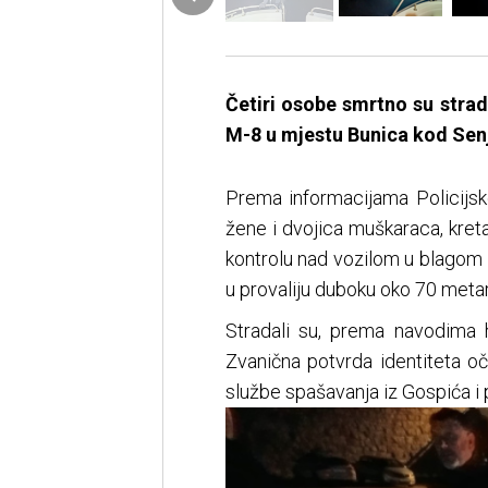
Četiri osobe smrtno su strad
M-8 u mjestu Bunica kod Sen
Prema informacijama Policijske
žene i dvojica muškaraca, kret
kontrolu nad vozilom u blagom l
u provaliju duboku oko 70 metar
Stradali su, prema navodima h
Zvanična potvrda identiteta oč
službe spašavanja iz Gospića i