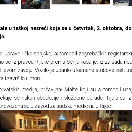
ale u teškoj nesreći koja se u četvrtak, 2. oktobra, 
ja.
 uprave ličko-senjske, automobil zagrebačkih registarskih 
ao se iz pravca Rijeke prema Senju kada je, iz za sada neu
ijevom zavoju. Vozilo je udarilo u kamene stubove zaštitn
a i završilo u moru.
rvatskih medija, državljani Malte koji su automobil un
ekuje se nakon obdukcije i službene obrade. Tijela su iz
 prevezena su u Zavod za sudsku medicinu u Rijeci.