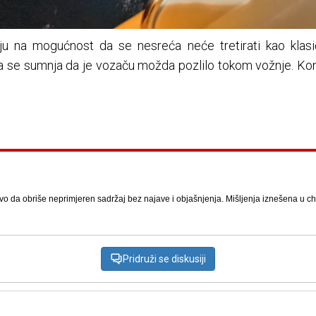
ju na mogućnost da se nesreća neće tretirati kao klasi
da se sumnja da je vozaču možda pozlilo tokom vožnje. Ko
vo da obriše neprimjeren sadržaj bez najave i objašnjenja. Mišljenja iznešena u chat
Pridruži se diskusiji