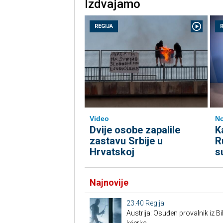
Izdvajamo
REGIJA
Video
No
Dvije osobe zapalile
K
zastavu Srbije u
R
Hrvatskoj
s
Najnovije
23:40
Regija
Austrija: Osuđen provalnik iz BiH