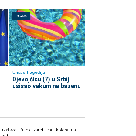
REGIJA
Umalo tragedija
Djevojčicu (7) u Srbiji
usisao vakum na bazenu
Hrvatskoj: Putnici zarobljeni u kolonama,