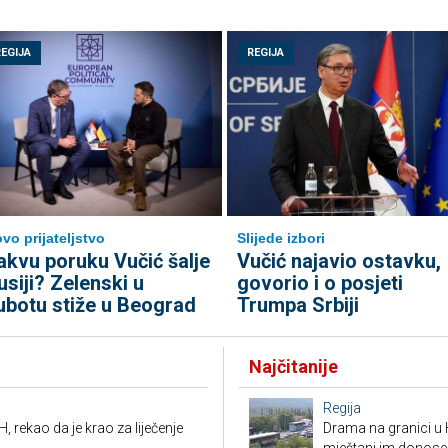
REGIJA
REGIJA
vo prijateljstvo
Slijede izbori
akvu poruku Vučić šalje
Vučić najavio ostavku,
usiji? Zelenski u
govorio i o posjeti
ubotu stiže u Beograd
Trumpa Srbiji
Najčitanije
Regija
, rekao da je krao za liječenje
Drama na granici u 