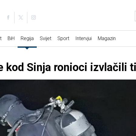
t
BiH
Regija
Svijet
Sport
Intervjui
Magazin
kod Sinja ronioci izvlačili t