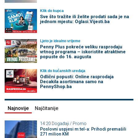
Klik do kupca
Sve što tražite ili želite prodati sada je na
jednom mjestu: Oglasi.Vijesti.ba
Ljeto je idealno vrijeme
Penny Plus pokreće veliku rasprodaju
vrtnog programa – iskoristite atraktivne
popuste do 16. augusta
Klik do kućanskih uređaja
Odlični popusti: Online rasprodaja
Decakila asortimana samo na
PennyShop.ba
Najnovije
Najčitanije
14:20
Događaji / Promo
Poslovni uspjesi m:tel-a: Prihodi premašili
271 milion KM