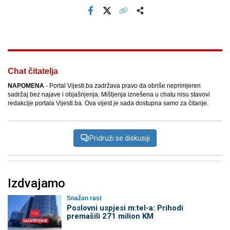
Facebook
X
Kopiraj link
Više
Chat čitatelja
NAPOMENA
- Portal Vijesti.ba zadržava pravo da obriše neprimjeren
sadržaj bez najave i objašnjenja. Mišljenja iznešena u chatu nisu stavovi
redakcije portala Vijesti.ba. Ova vijest je sada dostupna samo za čitanje.
Pridruži se diskusiji
Izdvajamo
Snažan rast
Poslovni uspjesi m:tel-a: Prihodi
premašili 271 milion KM