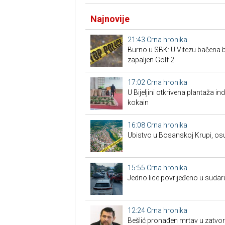
Najnovije
21:43
Crna hronika
Burno u SBK: U Vitezu bačena
zapaljen Golf 2
17:02
Crna hronika
​U Bijeljini otkrivena plantaža i
kokain
16:08
Crna hronika
Ubistvo u Bosanskoj Krupi, os
15:55
Crna hronika
Јedno lice povrijeđeno u sudar
12:24
Crna hronika
Bešlić pronađen mrtav u zatvor