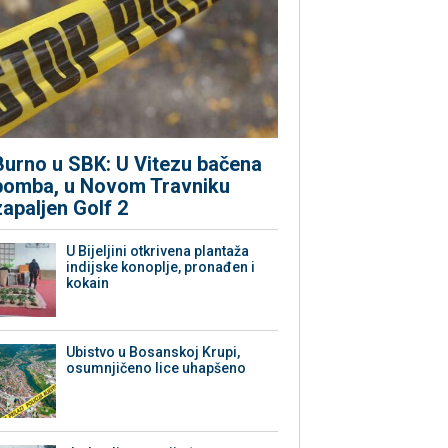
Burno u SBK: U Vitezu bačena
bomba, u Novom Travniku
zapaljen Golf 2
​U Bijeljini otkrivena plantaža
indijske konoplje, pronađen i
kokain
Ubistvo u Bosanskoj Krupi,
osumnjičeno lice uhapšeno