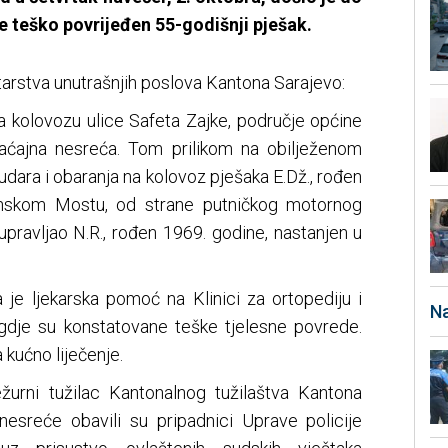
e teško povrijeđen 55-godišnji pješak.
tarstva unutrašnjih poslova Kantona Sarajevo:
na kolovozu ulice Safeta Zajke, područje općine
aćajna nesreća. Tom prilikom na obilježenom
dara i obaranja na kolovoz pješaka E.Dž., rođen
anskom Mostu, od strane putničkog motornog
upravljao N.R., rođen 1969. godine, nastanjen u
je ljekarska pomoć na Klinici za ortopediju i
Na
gdje su konstatovane teške tjelesne povrede.
 kućno liječenje.
žurni tužilac Kantonalnog tužilaštva Kantona
nesreće obavili su pripadnici Uprave policije