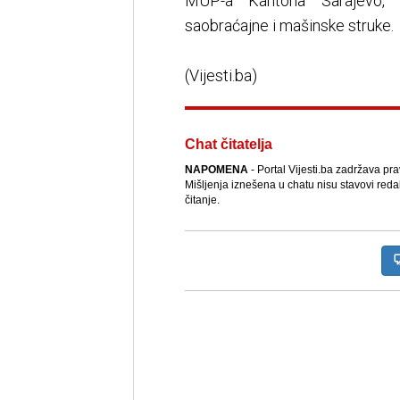
MUP-a Kantona Sarajevo, u
saobraćajne i mašinske struke.
(Vijesti.ba)
Chat čitatelja
NAPOMENA
- Portal Vijesti.ba zadržava pr
Mišljenja iznešena u chatu nisu stavovi reda
čitanje.