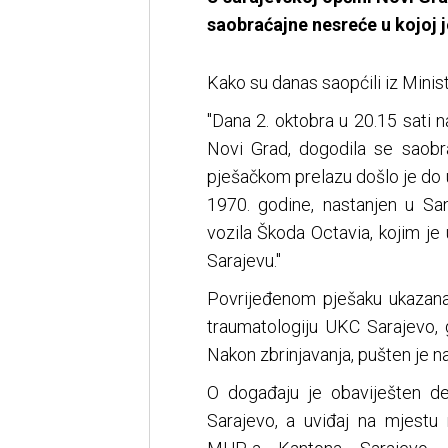
saobraćajne nesreće u kojoj j
Kako su danas saopćili iz Minis
"Dana 2. oktobra u 20.15 sati 
Novi Grad, dogodila se saobr
pješačkom prelazu došlo je do u
1970. godine, nastanjen u S
vozila Škoda Octavia, kojim je 
Sarajevu."
Povrijeđenom pješaku ukazana 
traumatologiju UKC Sarajevo, 
Nakon zbrinjavanja, pušten je na
O događaju je obaviješten de
Sarajevo, a uviđaj na mjestu 