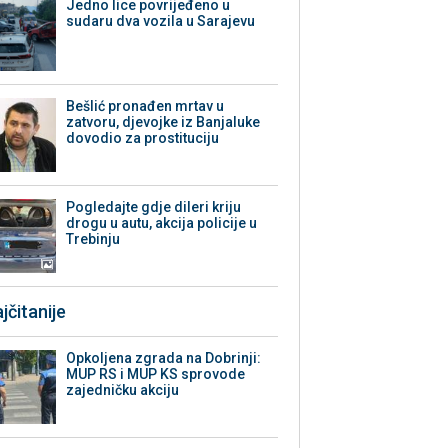
Јedno lice povrijeđeno u
sudaru dva vozila u Sarajevu
Bešlić pronađen mrtav u
zatvoru, djevojke iz Banjaluke
dovodio za prostituciju
Pogledajte gdje dileri kriju
drogu u autu, akcija policije u
Trebinju
jčitanije
Opkoljena zgrada na Dobrinji:
MUP RS i MUP KS sprovode
zajedničku akciju