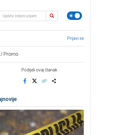
Prijavi se
 / Promo
Podijeli ovaj članak
Facebook
X
Kopiraj link
Više
jnovije