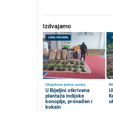
Izdvajamo
CRNA HRONIKA
Uhapšena jedna osoba
M
​U Bijeljini otkrivena
U
plantaža indijske
K
konoplje, pronađen i
u
kokain