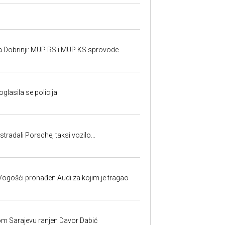
a Dobrinji: MUP RS i MUP KS sprovode
oglasila se policija
tradali Porsche, taksi vozilo...
ogošći pronađen Audi za kojim je tragao
om Sarajevu ranjen Davor Dabić