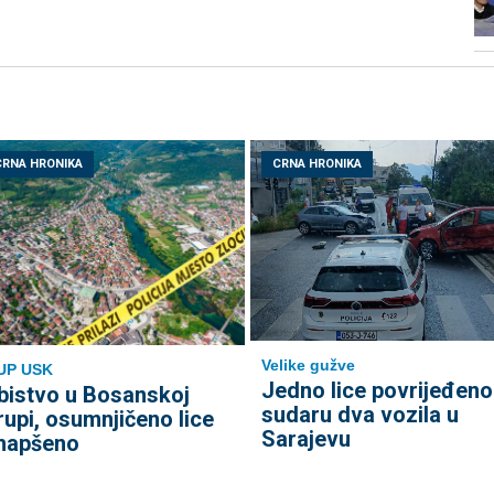
CRNA HRONIKA
CRNA HRONIKA
Velike gužve
UP USK
Јedno lice povrijeđeno
bistvo u Bosanskoj
sudaru dva vozila u
rupi, osumnjičeno lice
Sarajevu
hapšeno