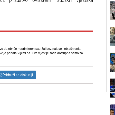
z prisustvo ovlaštenih sudskih vještaka
avo da obriše neprimjeren sadržaj bez najave i objašnjenja.
kcije portala Vijesti.ba. Ova vijest je sada dostupna samo za
Pridruži se diskusiji