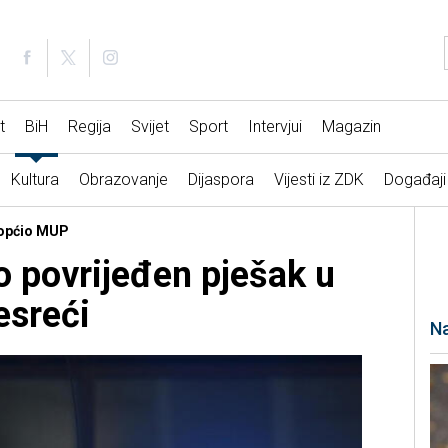
t
BiH
Regija
Svijet
Sport
Intervjui
Magazin
Kultura
Obrazovanje
Dijaspora
Vijesti iz ZDK
Događaji
aopćio MUP
o povrijeđen pješak u
esreći
Na