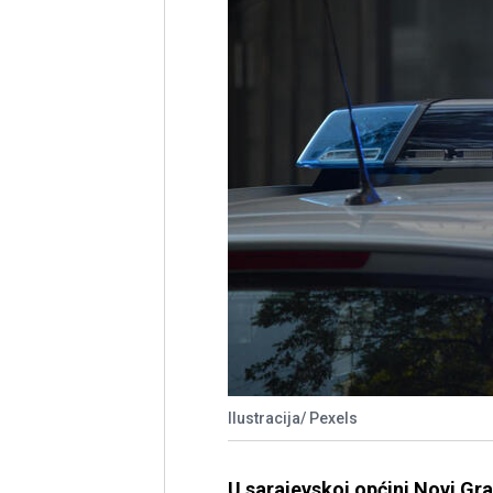
Ilustracija/ Pexels
U sarajevskoj općini Novi Gra