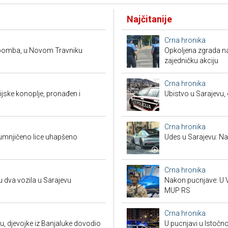
Najčitanije
Crna hronika
 bomba, u Novom Travniku
Opkoljena zgrada n
zajedničku akciju
Crna hronika
ndijske konoplje, pronađen i
Ubistvo u Sarajevu, 
Crna hronika
umnjičeno lice uhapšeno
Udes u Sarajevu: Nas
Crna hronika
u dva vozila u Sarajevu
Nakon pucnjave: U V
MUP RS
Crna hronika
u, djevojke iz Banjaluke dovodio
U pucnjavi u Istočn