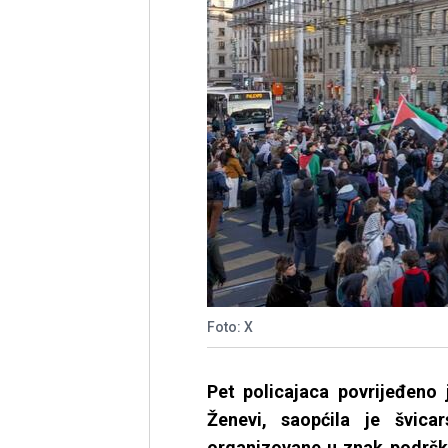
Foto: X
Pet policajaca povrijeđeno
Ženevi, saopćila je švica
organizovane u znak podrške 