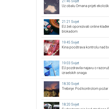
21:46
Svijet
Uz obalu Omana prijeti ekološk
21:21
Svijet
EU želi oporezivati online klađen
blokadom
19:45
Svijet
Kina pooštrava kontrolu nad 
19:03
Svijet
EU pozdravila najavu o razoru
izraelskih snaga
18:30
Svijet
Trebinje: Pod kontrolom požar u
18:20
Svijet