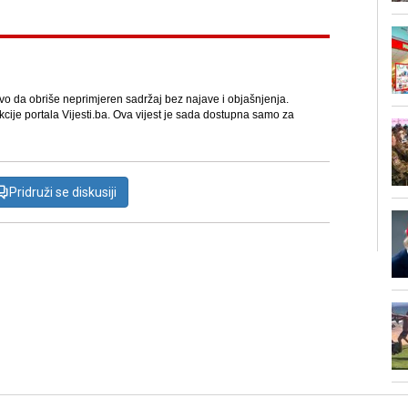
avo da obriše neprimjeren sadržaj bez najave i objašnjenja.
kcije portala Vijesti.ba. Ova vijest je sada dostupna samo za
Pridruži se diskusiji