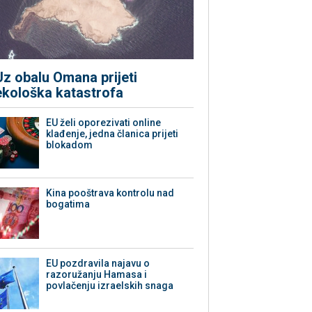
Uz obalu Omana prijeti
ekološka katastrofa
EU želi oporezivati online
klađenje, jedna članica prijeti
blokadom
Kina pooštrava kontrolu nad
bogatima
EU pozdravila najavu o
razoružanju Hamasa i
povlačenju izraelskih snaga