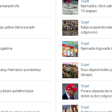
Svijet
a katastrofa
Njemačka: Ulice zat
19 stepeni
Svijet
je, jedna članica prijeti
Italija suspendova
odgovorio
Svijet
bogatima
Njemački trgovački l
Svijet
žanju Hamasa i povlačenju
Rusi objavili koliko
Ukrajini
Svijet
 blizini asfaltne baze
Pivara objavila da ć
dobili su brz odgov
Svijet