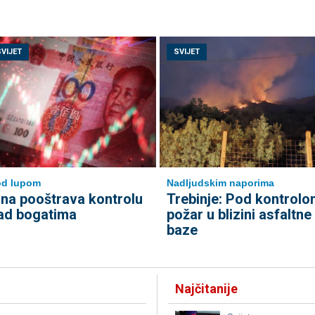
SVIJET
SVIJET
od lupom
Nadljudskim naporima
ina pooštrava kontrolu
Trebinje: Pod kontrolo
ad bogatima
požar u blizini asfaltne
baze
Najčitanije