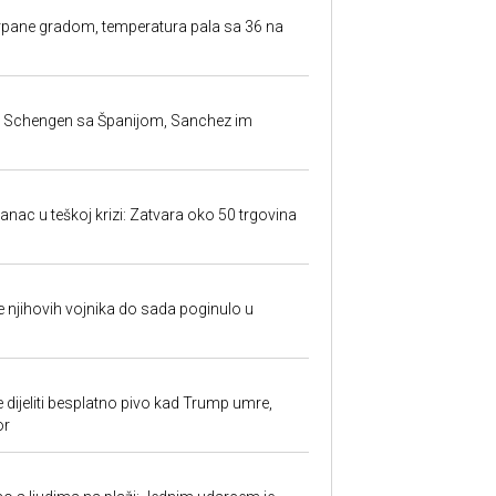
rpane gradom, temperatura pala sa 36 na
la Schengen sa Španijom, Sanchez im
anac u teškoj krizi: Zatvara oko 50 trgovina
 je njihovih vojnika do sada poginulo u
e dijeliti besplatno pivo kad Trump umre,
or