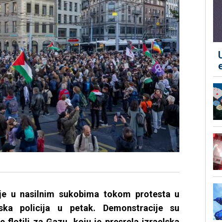
 je u nasilnim sukobima tokom protesta u
rska policija u petak. Demonstracije su
flotili za Gazu, koju je presrela izraelska