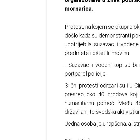
mornarica.
Protest, na kojem se okupilo oko 
došlo kada su demonstranti poku
upotrijebila suzavac i voden
predmete i oštetili imovinu.
- Suzavac i vodeni top su bil
portparol policije.
Slični protesti održani su i u Cir
presreo oko 40 brodova koji 
humanitarnu pomoć. Među 450
državljani, te švedska aktivistk
Jedna osoba je uhapšena, a istra