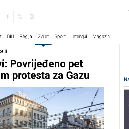
t
BiH
Regija
Svijet
Sport
Intervjui
Magazin
tili
i: Povrijeđeno pet
om protesta za Gazu
Na