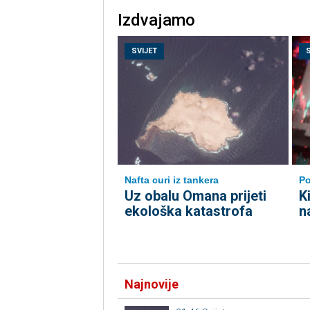
Izdvajamo
SVIJET
Nafta curi iz tankera
P
Uz obalu Omana prijeti
K
ekološka katastrofa
n
Najnovije