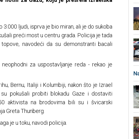
3.000 ljudi, isprva je bio miran, ali je do sukoba
šali preći most u centru grada. Policija je tada
e topove, navodeći da su demonstranti bacali
i neophodni za uspostavljanje reda - rekao je
Na
ihu, Bernu, Italiji i Kolumbiji, nakon što je Izrael
su pokušali probiti blokadu Gaze i dostaviti
 aktivista na brodovima bili su i švicarski
inja Greta Thunberg.
ga je u toku, navodi policija.