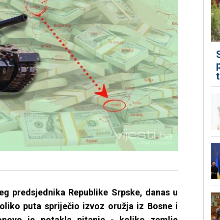
šeg predsjednika Republike Srpske, danas u
koliko puta spriječio izvoz oružja iz Bosne i
onovo je potakla pitanje - koliko zemlje