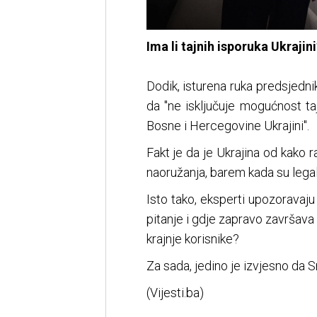
Ima li tajnih isporuka Ukrajini
Dodik, isturena ruka predsjedni
da "ne isključuje mogućnost t
Bosne i Hercegovine Ukrajini".
Fakt je da je Ukrajina od kako 
naoružanja, barem kada su legaln
Isto tako, eksperti upozoravaju
pitanje i gdje zapravo završava 
krajnje korisnike?
Za sada, jedino je izvjesno da Sr
(Vijesti.ba)