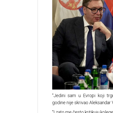
"Jedini sam u Evropi koji tr
godine nije skrivao Aleksandar V
"I zato me često kritikuju kolege