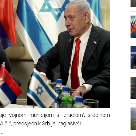
guje vojnom municijom s Izraelom", sredinom
učić, predsjednik Srbije, naglasivši:
."