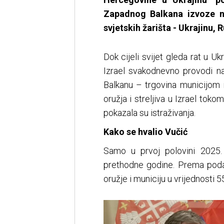
Zapadnog Balkana izvoze na
svjetskih žarišta - Ukrajinu, R
Dok cijeli svijet gleda rat u Uk
Izrael svakodnevno provodi n
Balkanu – trgovina municijom i 
oružja i streljiva u Izrael tok
pokazala su istraživanja.
Kako se hvalio Vučić
Samo u prvoj polovini 2025.
prethodne godine. Prema podac
oružje i municiju u vrijednosti 5