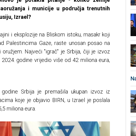
oružanja i municije u područja trenutnih
usiju, Izrael?
rajini i eksplozije na Bliskom istoku, masakr koji
ad Palestincima Gaze, raste unosan posao na
oružjem. Najveći "igrač" je Srbija, čiji je izvoz
om 2024. godine vrijedio više od 42 miliona eura,
Na
 godine Srbija je premašila ukupan izvoz iz
ima koje je objavio BIRN, u Izrael je poslala
5,5 miliona eura.