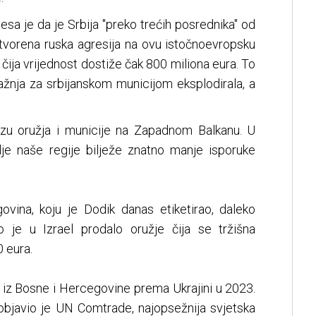
esa je da je Srbija "preko trećih posrednika" od
otvorena ruska agresija na ovu istočnoevropsku
o čija vrijednost dostiže čak 800 miliona eura. To
ažnja za srbijanskom municijom eksplodirala, a
zvozu oružja i municije na Zapadnom Balkanu. U
e naše regije bilježe znatno manje isporuke
ovina, koju je Dodik danas etiketirao, daleko
o je u Izrael prodalo oružje čija se tržišna
0 eura.
a iz Bosne i Hercegovine prema Ukrajini u 2023.
 objavio je UN Comtrade, najopsežnija svjetska