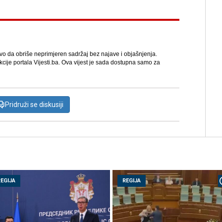
avo da obriše neprimjeren sadržaj bez najave i objašnjenja.
kcije portala Vijesti.ba. Ova vijest je sada dostupna samo za
Pridruži se diskusiji
REGIJA
REGIJA