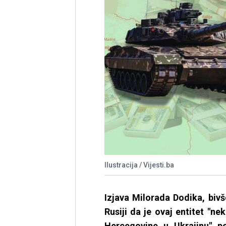
Ilustracija / Vijesti.ba
Izjava Milorada Dodika, biv
Rusiji da je ovaj entitet "ne
Hercegovine u Ukrajinu" p