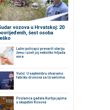
Sudar vozova u Hrvatskoj: 20
povrijeđenih, šest osoba
teško
Lažni policajci prevarili stariju
ženu i uzeli joj nekoliko hiljada
eura
Vučić: U septembru otvaramo
fabriku dronova sa Izraelcima
Poslanica gađala Kurtija jajima
u skupštini Kosova