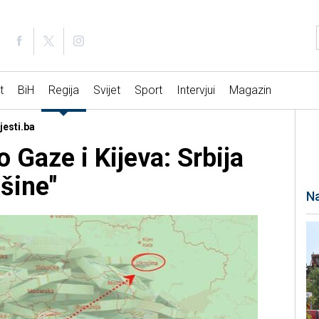
t
BiH
Regija
Svijet
Sport
Intervjui
Magazin
jesti.ba
 Gaze i Kijeva: Srbija
šine"
Na