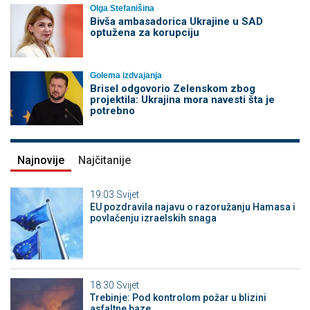
Olga Stefanišina
Bivša ambasadorica Ukrajine u SAD
optužena za korupciju
Golema izdvajanja
Brisel odgovorio Zelenskom zbog
projektila: Ukrajina mora navesti šta je
potrebno
Najnovije
Najčitanije
19:03
Svijet
EU pozdravila najavu o razoružanju Hamasa i
povlačenju izraelskih snaga
18:30
Svijet
Trebinje: Pod kontrolom požar u blizini
asfaltne baze