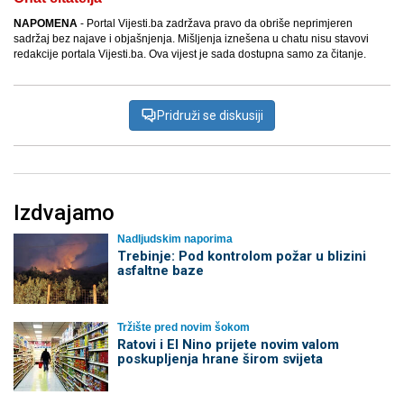
NAPOMENA
- Portal Vijesti.ba zadržava pravo da obriše neprimjeren
sadržaj bez najave i objašnjenja. Mišljenja iznešena u chatu nisu stavovi
redakcije portala Vijesti.ba. Ova vijest je sada dostupna samo za čitanje.
Pridruži se diskusiji
Izdvajamo
Nadljudskim naporima
Trebinje: Pod kontrolom požar u blizini
asfaltne baze
Tržište pred novim šokom
Ratovi i El Nino prijete novim valom
poskupljenja hrane širom svijeta