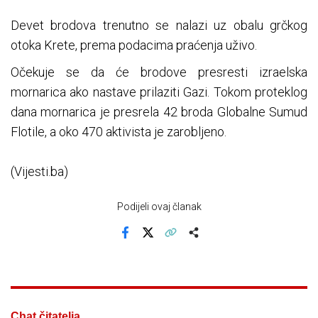
Devet brodova trenutno se nalazi uz obalu grčkog
otoka Krete, prema podacima praćenja uživo.
Očekuje se da će brodove presresti izraelska
mornarica ako nastave prilaziti Gazi. Tokom proteklog
dana mornarica je presrela 42 broda Globalne Sumud
Flotile, a oko 470 aktivista je zarobljeno.
(Vijesti.ba)
Podijeli ovaj članak
Facebook
X
Kopiraj link
Više
Chat čitatelja