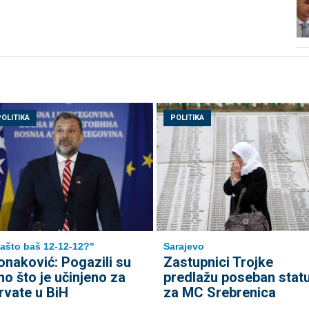
POLITIKA
POLITIKA
ašto baš 12-12-12?"
Sarajevo
onaković: Pogazili su
Zastupnici Trojke
no što je učinjeno za
predlažu poseban stat
rvate u BiH
za MC Srebrenica