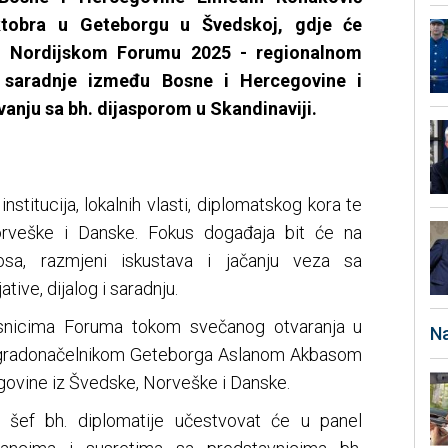
ktobra u Geteborgu u Švedskoj, gdje će
- Nordijskom Forumu 2025 - regionalnom
 saradnje između Bosne i Hercegovine i
vanju sa bh. dijasporom u Skandinaviji.
nstitucija, lokalnih vlasti, diplomatskog kora te
orveške i Danske. Fokus događaja bit će na
nosa, razmjeni iskustava i jačanju veza sa
tive, dijalog i saradnju.
esnicima Foruma tokom svečanog otvaranja u
Na
sa gradonačelnikom Geteborga Aslanom Akbasom
ovine iz Švedske, Norveške i Danske.
šef bh. diplomatije učestvovat će u panel