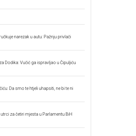
učkuje narezak u autu: Pažnju privlači
 Dodika: Vučić ga ispravljao u Čipuljiću
u: Da smo te htjeli uhapsiti, ne bi te ni
utrci za četiri mjesta u Parlamentu BiH