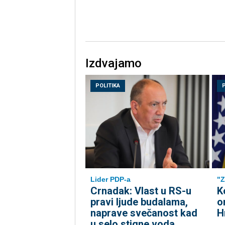
Izdvajamo
POLITIKA
Lider PDP-a
"Z
Crnadak: Vlast u RS-u
K
pravi ljude budalama,
o
naprave svečanost kad
H
u selo stigne voda