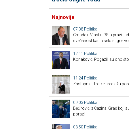
Najnovije
07:38
Politika
Crnadak: Vlast u RS-u pravi lj
svečanost kad u selo stigne v
12:11
Politika
Konaković: Pogazili su ono što 
11:24
Politika
Zastupnici Trojke predlažu po
09:03
Politika
Bećirović iz Cazina: Grad koji su
porazili
08:50
Politika