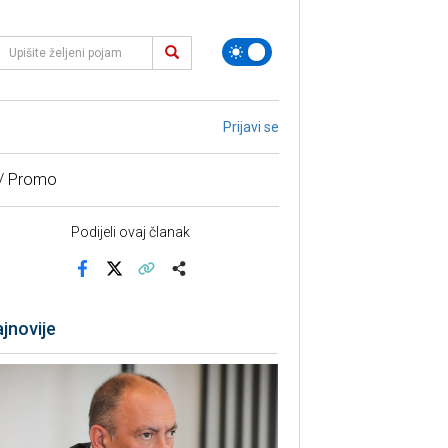
Prijavi se
 / Promo
Podijeli ovaj članak
Facebook
X
Kopiraj link
Više
jnovije