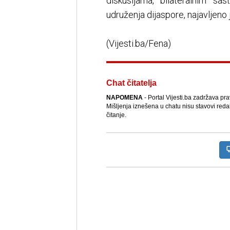
diskusijama, bilateralnim s
udruženja dijaspore, najavljeno 
(Vijesti.ba/Fena)
Chat čitatelja
NAPOMENA
- Portal Vijesti.ba zadržava pr
Mišljenja iznešena u chatu nisu stavovi reda
čitanje.