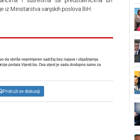
astancima i susretima sa predstavnicima bh.
je iz Ministarstva vanjskih poslova BiH.
avo da obriše neprimjeren sadržaj bez najave i objašnjenja.
kcije portala Vijesti.ba. Ova vijest je sada dostupna samo za
Pridruži se diskusiji