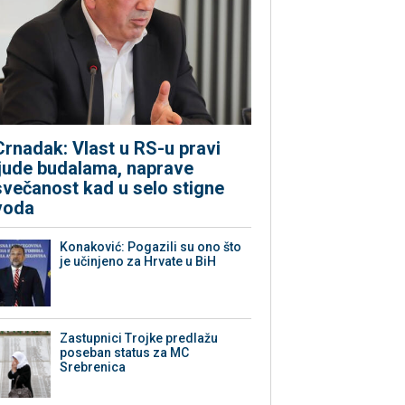
Crnadak: Vlast u RS-u pravi
ljude budalama, naprave
svečanost kad u selo stigne
voda
Konaković: Pogazili su ono što
je učinjeno za Hrvate u BiH
Zastupnici Trojke predlažu
poseban status za MC
Srebrenica