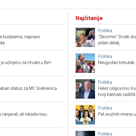
Najčitanije
Politika
ude budalama, naprave
"Skromni" Dodik dor
oda
jedan detalj
Politika
je učinjeno za Hrvate u BiH
Neugodan trenutak za
Politika
seban status za MC Srebrenica
Helez odgovorio Vučić
tvoji batinaši zaštitili
Politika
 ranjavali, ali nikada nisu
Pet zvučnih imena u 
Politika