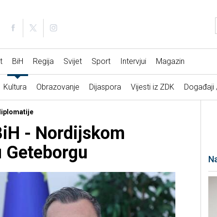
t
BiH
Regija
Svijet
Sport
Intervjui
Magazin
Kultura
Obrazovanje
Dijaspora
Vijesti iz ZDK
Događaji
diplomatije
iH - Nordijskom
 Geteborgu
Na