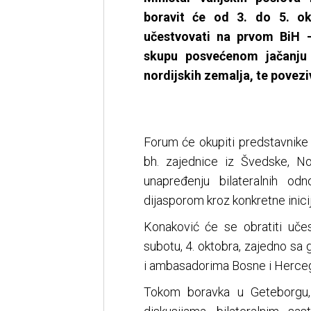
boravit će od 3. do 5. o
učestvovati na prvom BiH 
skupu posvećenom jačanju
nordijskih zemalja, te povezi
Forum će okupiti predstavnike i
bh. zajednice iz Švedske, N
unapređenju bilateralnih od
dijasporom kroz konkretne inicija
Konaković će se obratiti uč
subotu, 4. oktobra, zajedno 
i ambasadorima Bosne i Herceg
Tokom boravka u Geteborgu, 