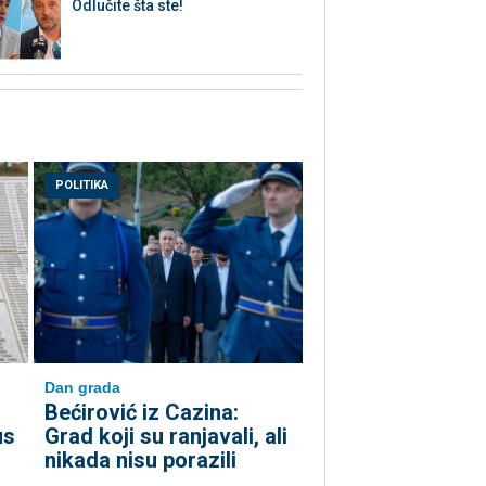
Odlučite šta ste!
POLITIKA
Dan grada
Bećirović iz Cazina:
us
Grad koji su ranjavali, ali
nikada nisu porazili