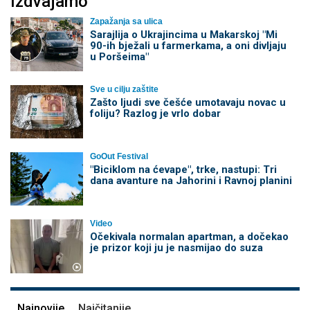
Izdvajamo
Zapažanja sa ulica
Sarajlija o Ukrajincima u Makarskoj "Mi
90-ih bježali u farmerkama, a oni divljaju
u Poršeima"
Sve u cilju zaštite
Zašto ljudi sve češće umotavaju novac u
foliju? Razlog je vrlo dobar
GoOut Festival
"Biciklom na ćevape", trke, nastupi: Tri
dana avanture na Jahorini i Ravnoj planini
Video
Očekivala normalan apartman, a dočekao
je prizor koji ju je nasmijao do suza
Najnovije
Najčitanije