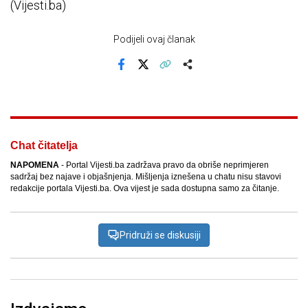
(Vijesti.ba)
Podijeli ovaj članak
Facebook
X
Kopiraj link
Više
Chat čitatelja
NAPOMENA
- Portal Vijesti.ba zadržava pravo da obriše neprimjeren
sadržaj bez najave i objašnjenja. Mišljenja iznešena u chatu nisu stavovi
redakcije portala Vijesti.ba. Ova vijest je sada dostupna samo za čitanje.
Pridruži se diskusiji