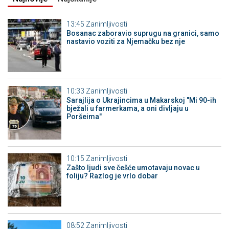
13:45
Zanimljivosti
Bosanac zaboravio suprugu na granici, samo
nastavio voziti za Njemačku bez nje
10:33
Zanimljivosti
Sarajlija o Ukrajincima u Makarskoj "Mi 90-ih
bježali u farmerkama, a oni divljaju u
Poršeima"
10:15
Zanimljivosti
Zašto ljudi sve češće umotavaju novac u
foliju? Razlog je vrlo dobar
08:52
Zanimljivosti