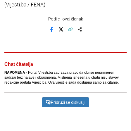
(Vijesti.ba / FENA)
Podijeli ovaj članak
Facebook
X
Kopiraj link
Više
Chat čitatelja
NAPOMENA
- Portal Vijesti.ba zadržava pravo da obriše neprimjeren
sadržaj bez najave i objašnjenja. Mišljenja iznešena u chatu nisu stavovi
redakcije portala Vijesti.ba. Ova vijest je sada dostupna samo za čitanje.
Pridruži se diskusiji