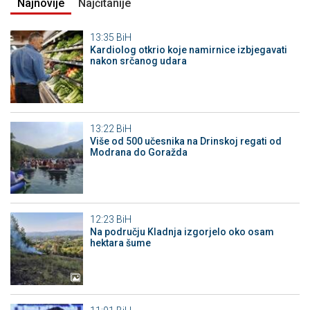
Najnovije
Najčitanije
13:35
BiH
Kardiolog otkrio koje namirnice izbjegavati
nakon srčanog udara
13:22
BiH
Više od 500 učesnika na Drinskoj regati od
Modrana do Goražda
12:23
BiH
Na području Kladnja izgorjelo oko osam
hektara šume