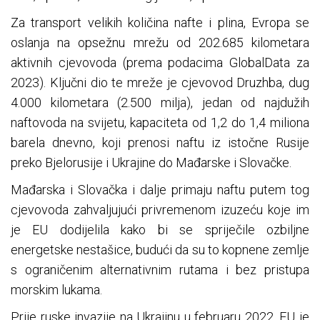
Za transport velikih količina nafte i plina, Evropa se
oslanja na opsežnu mrežu od 202.685 kilometara
aktivnih cjevovoda (prema podacima GlobalData za
2023). Ključni dio te mreže je cjevovod Druzhba, dug
4.000 kilometara (2.500 milja), jedan od najdužih
naftovoda na svijetu, kapaciteta od 1,2 do 1,4 miliona
barela dnevno, koji prenosi naftu iz istočne Rusije
preko Bjelorusije i Ukrajine do Mađarske i Slovačke.
Mađarska i Slovačka i dalje primaju naftu putem tog
cjevovoda zahvaljujući privremenom izuzeću koje im
je EU dodijelila kako bi se spriječile ozbiljne
energetske nestašice, budući da su to kopnene zemlje
s ograničenim alternativnim rutama i bez pristupa
morskim lukama.
Prije ruske invazije na Ukrajinu u februaru 2022, EU je