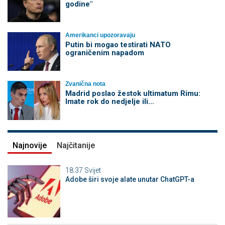
godine"
Amerikanci upozoravaju
Putin bi mogao testirati NATO
ograničenim napadom
Zvanična nota
Madrid poslao žestok ultimatum Rimu:
Imate rok do nedjelje ili…
Najnovije
Najčitanije
18:37
Svijet
Adobe širi svoje alate unutar ChatGPT-a