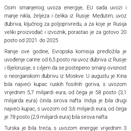
Osim smanjenog uvoza energije, EU sada uvozi i
manje nikla, željeza i čelika iz Rusije. Međutim, uvoz
đubriva, ključnog za poljoprivredu, a za koje je Rusija
veliki proizvođač i izvoznik, porastao je za gotovo 20
posto od 2021. do 2025.
Ranije ove godine, Evropska komisija predložila je
uvođenje carine od 6,5 posto na uvoz đubriva iz Rusije
i Bjelorusije, s ciljem da se postepeno smanji ovisnost
o neorganskom đubrivu iz Moskve. U augustu je Kina
bila najveći kupac ruskih fosilnih goriva, s uvozom
vrijednim 5,7 milijardi eura, od čega je 58 posto (3,1
milijarda eura) činila sirova nafta. Indija je bila drugi
najveći kupac, s uvozom od 3,6 milijardi eura, od čega
je 78 posto (2,9 milijardi eura) bila sirova nafta.
Turska je bila treća, s uvozom energije vrijednim 3