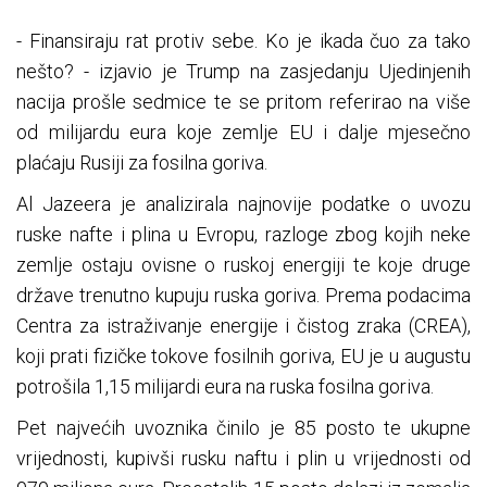
- Finansiraju rat protiv sebe. Ko je ikada čuo za tako
nešto? - izjavio je Trump na zasjedanju Ujedinjenih
nacija prošle sedmice te se pritom referirao na više
od milijardu eura koje zemlje EU i dalje mjesečno
plaćaju Rusiji za fosilna goriva.
Al Jazeera je analizirala najnovije podatke o uvozu
ruske nafte i plina u Evropu, razloge zbog kojih neke
zemlje ostaju ovisne o ruskoj energiji te koje druge
države trenutno kupuju ruska goriva. Prema podacima
Centra za istraživanje energije i čistog zraka (CREA),
koji prati fizičke tokove fosilnih goriva, EU je u augustu
potrošila 1,15 milijardi eura na ruska fosilna goriva.
Pet najvećih uvoznika činilo je 85 posto te ukupne
vrijednosti, kupivši rusku naftu i plin u vrijednosti od