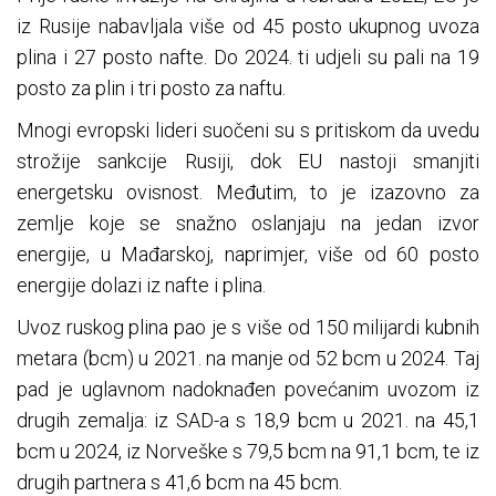
iz Rusije nabavljala više od 45 posto ukupnog uvoza
plina i 27 posto nafte. Do 2024. ti udjeli su pali na 19
posto za plin i tri posto za naftu.
Mnogi evropski lideri suočeni su s pritiskom da uvedu
strožije sankcije Rusiji, dok EU nastoji smanjiti
energetsku ovisnost. Međutim, to je izazovno za
zemlje koje se snažno oslanjaju na jedan izvor
energije, u Mađarskoj, naprimjer, više od 60 posto
energije dolazi iz nafte i plina.
Uvoz ruskog plina pao je s više od 150 milijardi kubnih
metara (bcm) u 2021. na manje od 52 bcm u 2024. Taj
pad je uglavnom nadoknađen povećanim uvozom iz
drugih zemalja: iz SAD-a s 18,9 bcm u 2021. na 45,1
bcm u 2024, iz Norveške s 79,5 bcm na 91,1 bcm, te iz
drugih partnera s 41,6 bcm na 45 bcm.