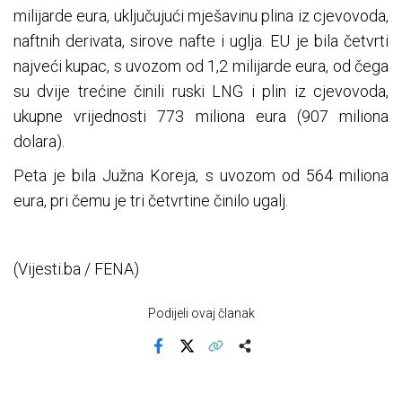
milijarde eura, uključujući mješavinu plina iz cjevovoda,
naftnih derivata, sirove nafte i uglja. EU je bila četvrti
najveći kupac, s uvozom od 1,2 milijarde eura, od čega
su dvije trećine činili ruski LNG i plin iz cjevovoda,
ukupne vrijednosti 773 miliona eura (907 miliona
dolara).
Peta je bila Južna Koreja, s uvozom od 564 miliona
eura, pri čemu je tri četvrtine činilo ugalj.
(Vijesti.ba / FENA)
Podijeli ovaj članak
Facebook
X
Kopiraj link
Više