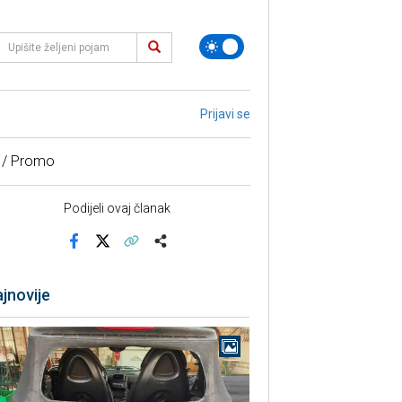
Prijavi se
 / Promo
Podijeli ovaj članak
Facebook
X
Kopiraj link
Više
jnovije