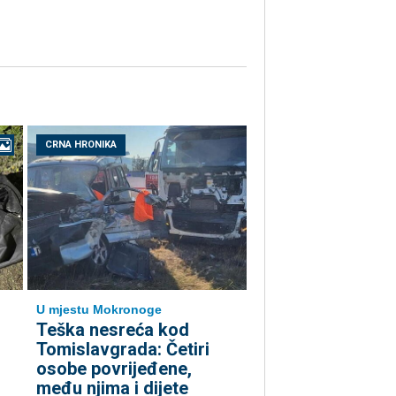
CRNA HRONIKA
U mjestu Mokronoge
Teška nesreća kod
Tomislavgrada: Četiri
osobe povrijeđene,
među njima i dijete