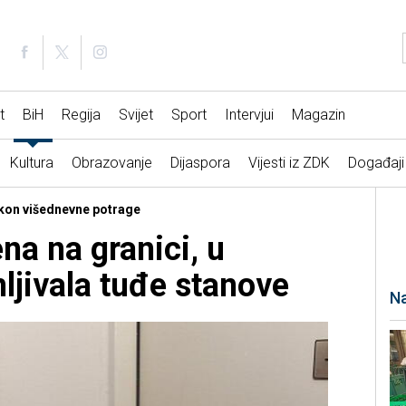
t
BiH
Regija
Svijet
Sport
Intervjui
Magazin
Kultura
Obrazovanje
Dijaspora
Vijesti iz ZDK
Događaji
akon višednevne potrage
na na granici, u
ljivala tuđe stanove
Na