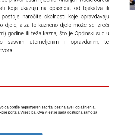
sti koje ukazuju na opasnost od bjekstva ili
 postoje naročite okolnosti koje opravdavaju
o djelo, a za to kazneno djelo može se izreći
tri) godine ili teža kazna, što je Općinski sud u
nio sasvim utemeljenim i opravdanim, te
ritvora.
avo da obriše neprimjeren sadržaj bez najave i objašnjenja.
kcije portala Vijesti.ba. Ova vijest je sada dostupna samo za