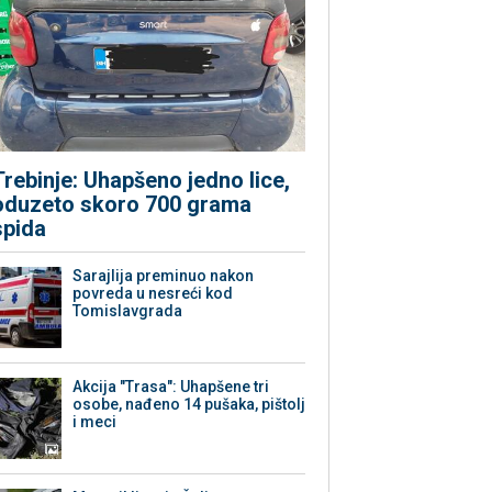
Trebinje: Uhapšeno jedno lice,
oduzeto skoro 700 grama
spida
Sarajlija preminuo nakon
povreda u nesreći kod
Tomislavgrada
Akcija "Trasa": Uhapšene tri
osobe, nađeno 14 pušaka, pištolj
i meci