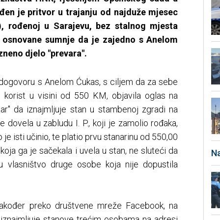
đen je pritvor u trajanju od najduže mjesec
), rođenoj u Sarajevu, bez stalnog mjesta
a osnovane sumnje da je zajedno s Anelom
neno djelo "prevara".
 u dogovoru s Anelom Ćukas, s ciljem da za sebe
 korist u visini od 550 KM, objavila oglas na
r" da iznajmljuje stan u stambenoj zgradi na
dovela u zabludu I. P., koji je zamolio rođaka,
o je isti učinio, te platio prvu stanarinu od 550,00
oja ga je sačekala i uvela u stan, ne sluteći da
Na
nu vlasništvo druge osobe koja nije dopustila
 također preko društvene mreže Facebook, na
o iznajmljuje stanove trećim osobama na adresi