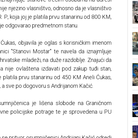
nije njezino vlasništvo, odnosno da je vlasništvo
. P., koja joj je platila prvu stanarinu od 800 KM,
e nije odgovarao predmetnom stanu.
Ćukas, objavila je oglas s korisničkim imenom
nici "Stanovi Mostar" te navela da iznajmljuje
 hrvatske mladeži, na duže razdoblje. Znajući da
da nije ovlaštena izdavati pod zakup tuđi stan,
 je platila prvu stanarinu od 450 KM Aneli Ćukas,
an, a sve po dogovoru s Andrijanom Kačić.
sumnjičenica je lišena slobode na Graničnom
evne policijske potrage te je sprovedena u PU
a se pritvor osumnjičenici Andrijani Kačić odredi