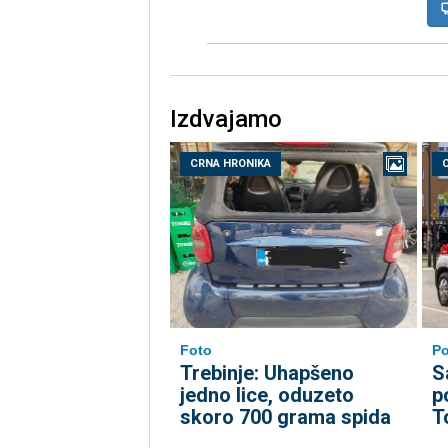
Izdvajamo
CRNA HRONIKA
Foto
Po
Trebinje: Uhapšeno
S
jedno lice, oduzeto
p
skoro 700 grama spida
T