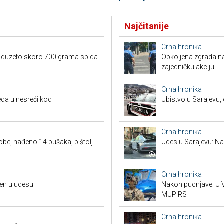
Najčitanije
Crna hronika
, oduzeto skoro 700 grama spida
Opkoljena zgrada n
zajedničku akciju
Crna hronika
da u nesreći kod
Ubistvo u Sarajevu, 
Crna hronika
obe, nađeno 14 pušaka, pištolj i
Udes u Sarajevu: Nas
Crna hronika
đen u udesu
Nakon pucnjave: U V
MUP RS
Crna hronika