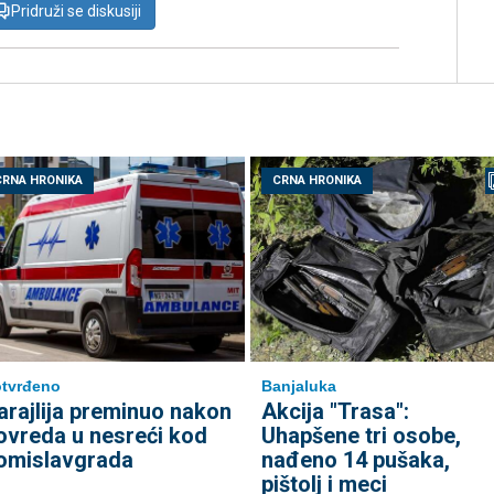
Pridruži se diskusiji
CRNA HRONIKA
CRNA HRONIKA
tvrđeno
Banjaluka
arajlija preminuo nakon
Akcija "Trasa":
ovreda u nesreći kod
Uhapšene tri osobe,
omislavgrada
nađeno 14 pušaka,
pištolj i meci