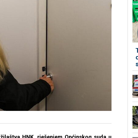
užilaštva HNK, rješenjem Općinskog suda u