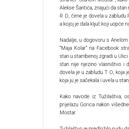
Alekse Šantića, znajući da stan 
R. D., čime je dovela u zabludu R
a kojoj je dala ključ koji uopć
Nadalje, u dogovoru s Anelom 
"Maja Kolar" na Facebook stra
stan u stambenoj zgradi u Ulici
stan nije njezino vlasništvo i 
dovela je u zabludu T. O., koja
koja ju je sačekala i uvela u st
Kako navode iz Tužilaštva, o
prijelazu Gorica nakon višedn
Mostar.
Tužilaštvo je predložilo sudu d