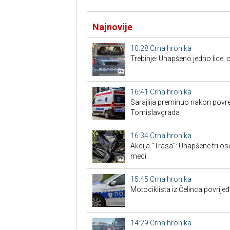
Najnovije
10:28
Crna hronika
Trebinje: Uhapšeno jedno lice
16:41
Crna hronika
Sarajlija preminuo nakon povre
Tomislavgrada
16:34
Crna hronika
Akcija "Trasa": Uhapšene tri os
meci
15:45
Crna hronika
Motociklista iz Čelinca povrije
14:29
Crna hronika