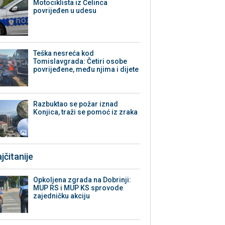
Motociklista iz Čelinca
povrijeđen u udesu
Teška nesreća kod
Tomislavgrada: Četiri osobe
povrijeđene, među njima i dijete
Razbuktao se požar iznad
Konjica, traži se pomoć iz zraka
jčitanije
Opkoljena zgrada na Dobrinji:
MUP RS i MUP KS sprovode
zajedničku akciju