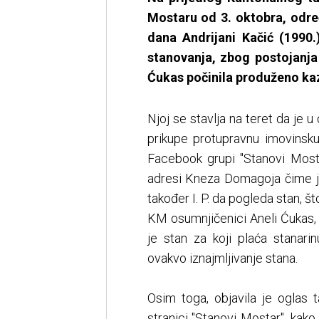
Mostaru od 3. oktobra, odre
dana Andrijani Kačić (1990.
stanovanja, zbog postojanj
Ćukas počinila produženo kaz
Njoj se stavlja na teret da je
prikupe protupravnu imovinsku
Facebook grupi "Stanovi Mosta
adresi Kneza Domagoja čime je 
također I. P. da pogleda stan, št
KM osumnjičenici Aneli Ćukas, k
je stan za koji plaća stanari
ovakvo iznajmljivanje stana.
Osim toga, objavila je oglas
stranici "Stanovi Mostar", kak