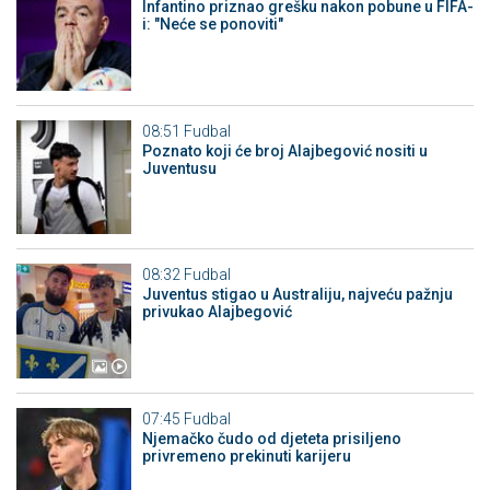
Infantino priznao grešku nakon pobune u FIFA-
i: "Neće se ponoviti"
08:51
Fudbal
Poznato koji će broj Alajbegović nositi u
Juventusu
08:32
Fudbal
Juventus stigao u Australiju, najveću pažnju
privukao Alajbegović
07:45
Fudbal
Njemačko čudo od djeteta prisiljeno
privremeno prekinuti karijeru