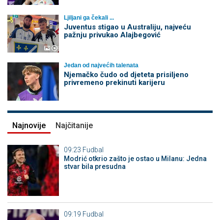
Ljiljani ga čekali ...
Juventus stigao u Australiju, najveću
pažnju privukao Alajbegović
Jedan od najvećih talenata
Njemačko čudo od djeteta prisiljeno
privremeno prekinuti karijeru
Najnovije
Najčitanije
09:23
Fudbal
Modrić otkrio zašto je ostao u Milanu: Jedna
stvar bila presudna
09:19
Fudbal