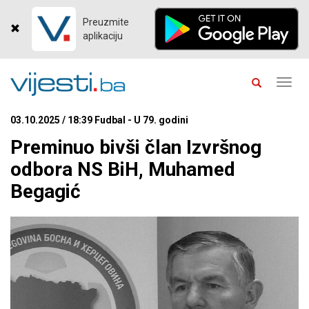
Preuzmite
aplikaciju
Toggl
navig
03.10.2025 / 18:39 Fudbal - U 79. godini
Preminuo bivši član Izvršnog
odbora NS BiH, Muhamed
Begagić