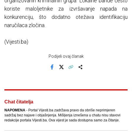
organizovanih kriminalnih grupa. Lokalne bande često
koriste maloljetnike za izvršavanje napada na
konkurenciju, što dodatno otežava identifikaciju
naručilaca zločina.
(Vijesti.ba)
Podijeli ovaj članak
Facebook
X
Kopiraj link
Više
Chat čitatelja
NAPOMENA
- Portal Vijesti.ba zadržava pravo da obriše neprimjeren
sadržaj bez najave i objašnjenja. Mišljenja iznešena u chatu nisu stavovi
redakcije portala Vijesti.ba. Ova vijest je sada dostupna samo za čitanje.