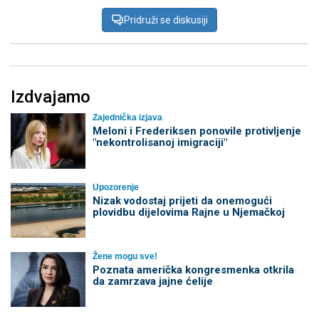
Pridruži se diskusiji
Izdvajamo
Zajednička izjava
Meloni i Frederiksen ponovile protivljenje
"nekontrolisanoj imigraciji"
Upozorenje
Nizak vodostaj prijeti da onemogući
plovidbu dijelovima Rajne u Njemačkoj
Žene mogu sve!
Poznata američka kongresmenka otkrila
da zamrzava jajne ćelije