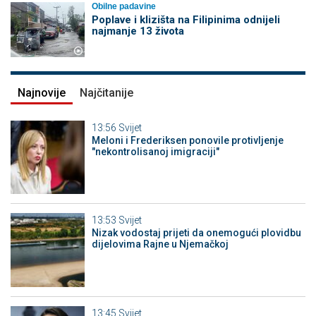
Obilne padavine
Poplave i klizišta na Filipinima odnijeli
najmanje 13 života
Najnovije
Najčitanije
13:56
Svijet
Meloni i Frederiksen ponovile protivljenje
"nekontrolisanoj imigraciji"
13:53
Svijet
Nizak vodostaj prijeti da onemogući plovidbu
dijelovima Rajne u Njemačkoj
13:45
Svijet