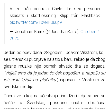
Video från centrala Gävle där sex personer
skadats i skottlossning. Klipp från Flashback.
pic.twitter.com/1xvGH0uupV
— Jonathan Kärre (@JonathanKarre)
October 4,
2025
Jedan od očevidaca, 28-godišnji Joakim Vikstrom, koji
se u trenutku pucnjave nalazio u baru, rekao je da zbog
glasne muzike nije odmah shvatio šta se događa.
"Vidjeli smo da je jedan čovjek pogođen, a napolju su
još neki ležali na pločniku"
, ispričao je Vikstrom za
švedske medije.
Pucnjave u kojima učestvuju tinejdžeri i djeca sve su
češće u Švedskoj, posebno unutar obračuna