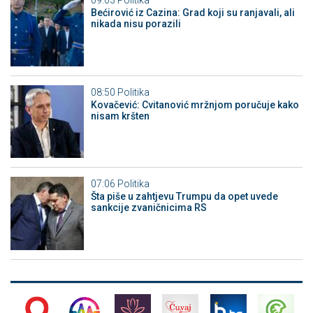
09:03
Politika
Bećirović iz Cazina: Grad koji su ranjavali, ali
nikada nisu porazili
08:50
Politika
Kovačević: Cvitanović mržnjom poručuje kako
nisam kršten
07:06
Politika
Šta piše u zahtjevu Trumpu da opet uvede
sankcije zvaničnicima RS