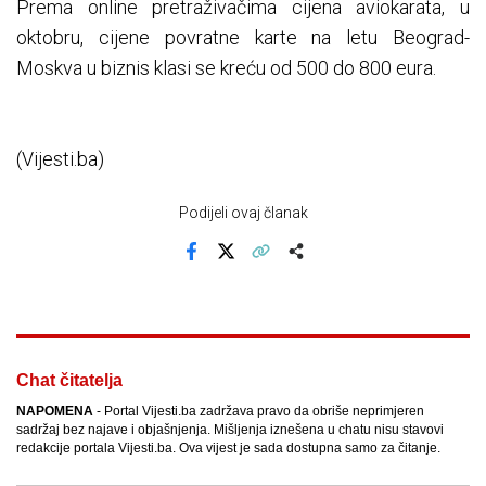
Prema online pretraživačima cijena aviokarata, u
oktobru, cijene povratne karte na letu Beograd-
Moskva u biznis klasi se kreću od 500 do 800 eura.
(Vijesti.ba)
Podijeli ovaj članak
Facebook
X
Kopiraj link
Više
Chat čitatelja
NAPOMENA
- Portal Vijesti.ba zadržava pravo da obriše neprimjeren
sadržaj bez najave i objašnjenja. Mišljenja iznešena u chatu nisu stavovi
redakcije portala Vijesti.ba. Ova vijest je sada dostupna samo za čitanje.