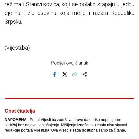
režima i Stanivukovića, koji se polako stapaju u jednu
cjelinu i zlu osovinu koja melje i razara Republiku
Srpsku.
(Vijesti.ba)
Podijeli ovaj članak
Facebook
X
Kopiraj link
Više
Chat čitatelja
NAPOMENA
- Portal Vijesti.ba zadržava pravo da obriše neprimjeren
sadržaj bez najave i objašnjenja. Mišljenja iznešena u chatu nisu stavovi
redakcije portala Vijesti.ba. Ova vijest je sada dostupna samo za čitanje.