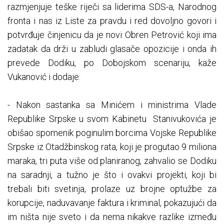
razmjenjuje teške riječi sa liderima SDS-a, Narodnog
fronta i nas iz Liste za pravdu i red dovoljno govori i
potvrđuje činjenicu da je novi Obren Petrović koji ima
zadatak da drži u zabludi glasače opozicije i onda ih
prevede Dodiku, po Dobojskom scenariju, kaže
Vukanović i dodaje:
- Nakon sastanka sa Minićem i ministrima Vlade
Republike Srpske u svom Kabinetu Stanivukovića je
obišao spomenik poginulim borcima Vojske Republike
Srpske iz Otadžbinskog rata, koji je progutao 9 miliona
maraka, tri puta više od planiranog, zahvalio se Dodiku
na saradnji, a tužno je što i ovakvi projekti, koji bi
trebali biti svetinja, prolaze uz brojne optužbe za
korupcije, naduvavanje faktura i kriminal, pokazujući da
im ništa nije sveto i da nema nikakve razlike između