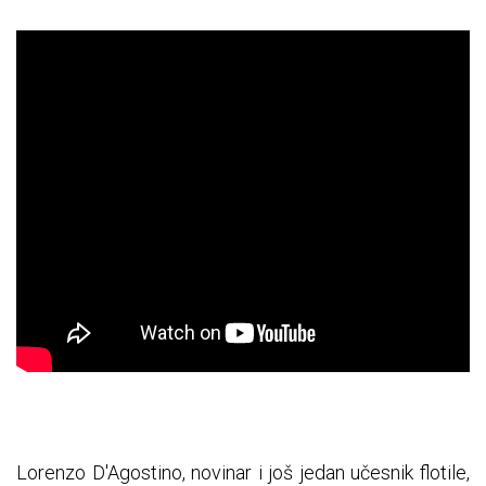
Lorenzo D'Agostino, novinar i još jedan učesnik flotile,