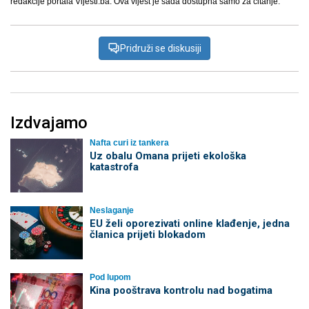
redakcije portala Vijesti.ba. Ova vijest je sada dostupna samo za čitanje.
Pridruži se diskusiji
Izdvajamo
Nafta curi iz tankera
Uz obalu Omana prijeti ekološka
katastrofa
Neslaganje
EU želi oporezivati online klađenje, jedna
članica prijeti blokadom
Pod lupom
Kina pooštrava kontrolu nad bogatima