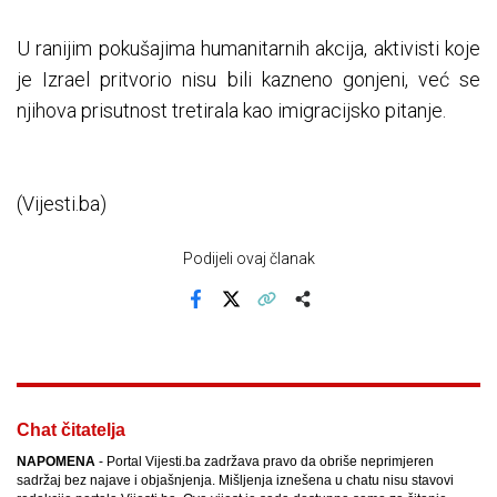
U ranijim pokušajima humanitarnih akcija, aktivisti koje
je Izrael pritvorio nisu bili kazneno gonjeni, već se
njihova prisutnost tretirala kao imigracijsko pitanje.
(Vijesti.ba)
Podijeli ovaj članak
Facebook
X
Kopiraj link
Više
Chat čitatelja
NAPOMENA
- Portal Vijesti.ba zadržava pravo da obriše neprimjeren
sadržaj bez najave i objašnjenja. Mišljenja iznešena u chatu nisu stavovi