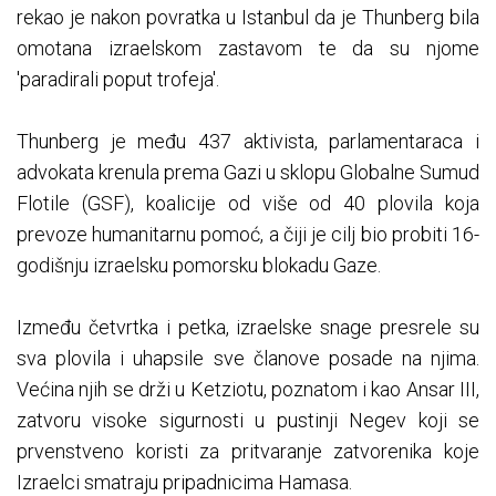
rekao je nakon povratka u Istanbul da je Thunberg bila
omotana izraelskom zastavom te da su njome
'paradirali poput trofeja'.
Thunberg je među 437 aktivista, parlamentaraca i
advokata krenula prema Gazi u sklopu Globalne Sumud
Flotile (GSF), koalicije od više od 40 plovila koja
prevoze humanitarnu pomoć, a čiji je cilj bio probiti 16-
godišnju izraelsku pomorsku blokadu Gaze.
Između četvrtka i petka, izraelske snage presrele su
sva plovila i uhapsile sve članove posade na njima.
Većina njih se drži u Ketziotu, poznatom i kao Ansar III,
zatvoru visoke sigurnosti u pustinji Negev koji se
prvenstveno koristi za pritvaranje zatvorenika koje
Izraelci smatraju pripadnicima Hamasa.