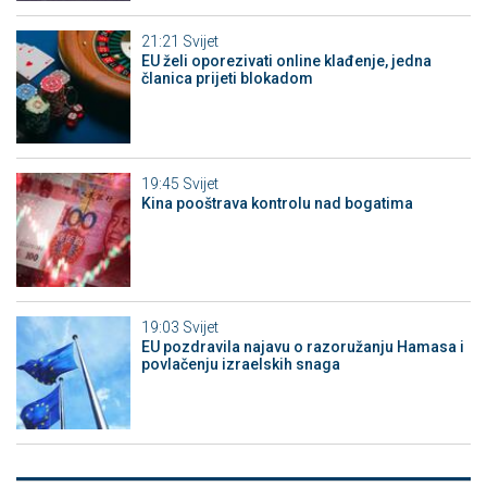
21:21
Svijet
EU želi oporezivati online klađenje, jedna
članica prijeti blokadom
19:45
Svijet
Kina pooštrava kontrolu nad bogatima
19:03
Svijet
EU pozdravila najavu o razoružanju Hamasa i
povlačenju izraelskih snaga