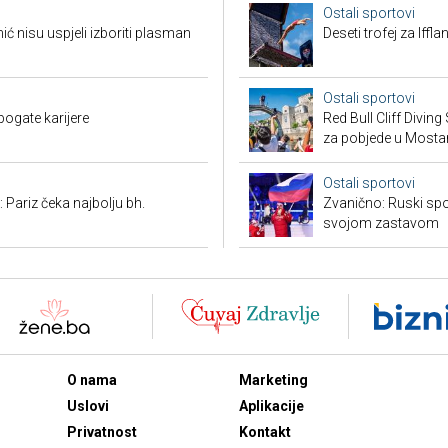
Ostali sportovi
 nisu uspjeli izboriti plasman
Deseti trofej za Iffl
Ostali sportovi
bogate karijere
Red Bull Cliff Diving
za pobjede u Mosta
Ostali sportovi
 Pariz čeka najbolju bh.
Zvanično: Ruski spo
svojom zastavom
O nama
Marketing
Uslovi
Aplikacije
Privatnost
Kontakt