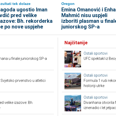
Oregon
zultati tek dolaze
Emina Omanović i Enha
agoda ugostio Iman
Mahmić nisu uspjeli
vdić pred velike
izboriti plasman u final
zazove: Bh. rekorderka
juniorskog SP-a
de po nove uspjehe
Najčitanije
Ostali sportovi
mana u finale juniorskog SP-a
UFC spektakl iz Beog
Ostali sportovi
vjetsko prvenstvo u atletici
Formula 1 ruši reko
historiji utrke
Ostali sportovi
 velike izazove: Bh.
Divanhana otvorila f
e
iznenadio i let jetp