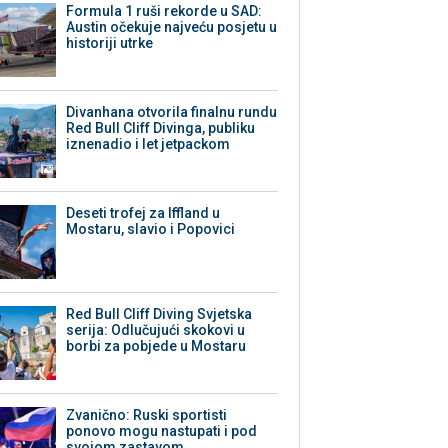
Formula 1 ruši rekorde u SAD:
Austin očekuje najveću posjetu u
historiji utrke
Divanhana otvorila finalnu rundu
Red Bull Cliff Divinga, publiku
iznenadio i let jetpackom
Deseti trofej za Iffland u
Mostaru, slavio i Popovici
Red Bull Cliff Diving Svjetska
serija: Odlučujući skokovi u
borbi za pobjede u Mostaru
Zvanično: Ruski sportisti
ponovo mogu nastupati i pod
svojom zastavom