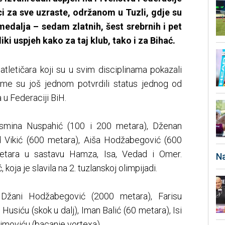
ci za sve uzraste, održanom u Tuzli, gdje su
 medalja – sedam zlatnih, šest srebrnih i pet
iki uspjeh kako za taj klub, tako i za Bihać.
atletičara koji su u svim disciplinama pokazali
ime su još jednom potvrdili status jednog od
a u Federaciji BiH.
Jasmina Nuspahić (100 i 200 metara), Dženan
 Vikić (600 metara), Aiša Hodžabegović (600
etara u sastavu Hamza, Isa, Vedad i Omer.
Na
koja je slavila na 2. tuzlanskoj olimpijadi.
 Džani Hodžabegović (2000 metara), Farisu
usiću (skok u dalj), Iman Balić (60 metara), Isi
imoviću (bacanje vortexa).