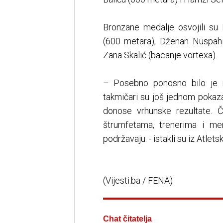
Bronzane medalje osvojili su
(600 metara), Dženan Nuspahi
Zana Skalić (bacanje vortexa).
– Posebno ponosno bilo je n
takmičari su još jednom pokazal
donose vrhunske rezultate. 
štrumfetama, trenerima i me
podržavaju. - istakli su iz Atlets
(Vijesti.ba / FENA)
Chat čitatelja