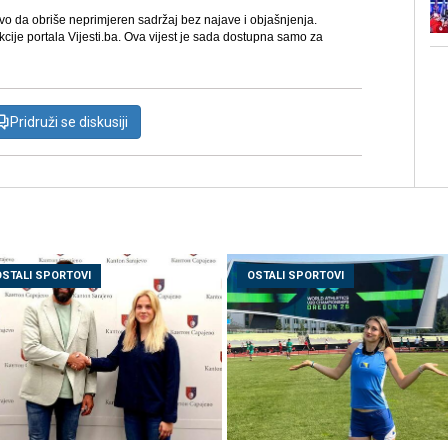
avo da obriše neprimjeren sadržaj bez najave i objašnjenja.
kcije portala Vijesti.ba. Ova vijest je sada dostupna samo za
Pridruži se diskusiji
OSTALI SPORTOVI
OSTALI SPORTOVI