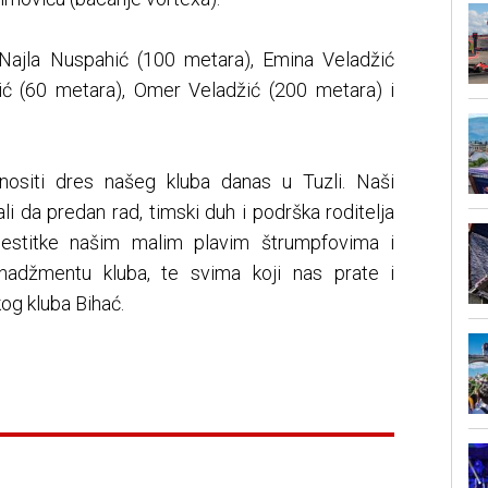
 Najla Nuspahić (100 metara), Emina Veladžić
ć (60 metara), Omer Veladžić (200 metara) i
ositi dres našeg kluba danas u Tuzli. Naši
i da predan rad, timski duh i podrška roditelja
Čestitke našim malim plavim štrumpfovima i
nadžmentu kluba, te svima koji nas prate i
kog kluba Bihać.