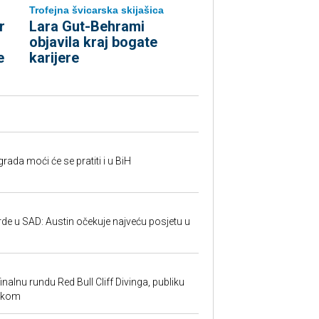
Trofejna švicarska skijašica
r
Lara Gut-Behrami
objavila kraj bogate
e
karijere
rada moći će se pratiti i u BiH
rde u SAD: Austin očekuje najveću posjetu u
inalnu rundu Red Bull Cliff Divinga, publiku
ackom