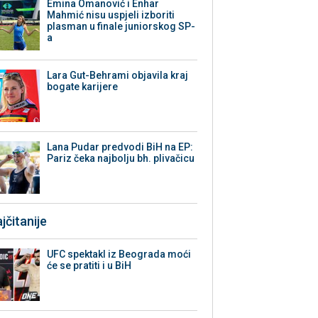
Emina Omanović i Enhar
Mahmić nisu uspjeli izboriti
plasman u finale juniorskog SP-
a
Lara Gut-Behrami objavila kraj
bogate karijere
Lana Pudar predvodi BiH na EP:
Pariz čeka najbolju bh. plivačicu
jčitanije
UFC spektakl iz Beograda moći
će se pratiti i u BiH