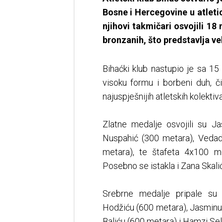
Bosne i Hercegovine u atleti
njihovi takmičari osvojili 18
bronzanih, što predstavlja vel
Bihaćki klub nastupio je sa 15 
visoku formu i borbeni duh, č
najuspješnijih atletskih kolektiv
Zlatne medalje osvojili su 
Nuspahić (300 metara), Vedad
metara), te štafeta 4x100 m
Posebno se istakla i Zana Skalić, 
Srebrne medalje pripale su
Hodžiću (600 metara), Jasminu H
Baliću (600 metara) i Hamzi Sel