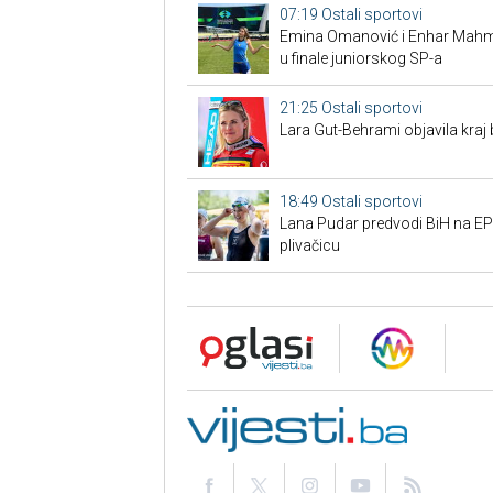
07:19
Ostali sportovi
Emina Omanović i Enhar Mahmić
u finale juniorskog SP-a
21:25
Ostali sportovi
Lara Gut-Behrami objavila kraj 
18:49
Ostali sportovi
Lana Pudar predvodi BiH na EP:
plivačicu