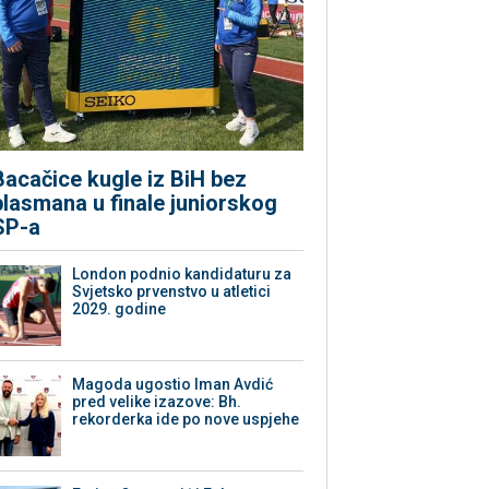
Bacačice kugle iz BiH bez
plasmana u finale juniorskog
SP-a
London podnio kandidaturu za
Svjetsko prvenstvo u atletici
2029. godine
Magoda ugostio Iman Avdić
pred velike izazove: Bh.
rekorderka ide po nove uspjehe