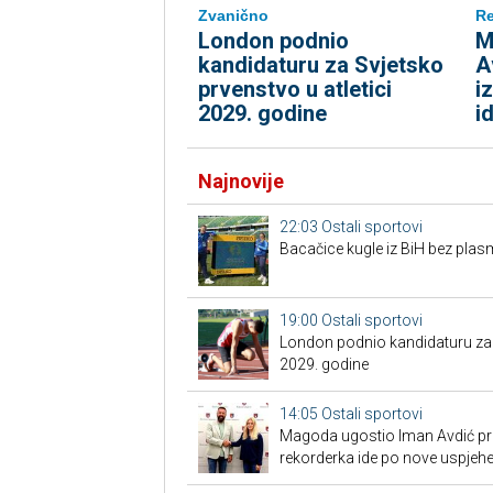
Zvanično
Re
London podnio
M
kandidaturu za Svjetsko
A
prvenstvo u atletici
i
2029. godine
i
Najnovije
22:03
Ostali sportovi
Bacačice kugle iz BiH bez plas
19:00
Ostali sportovi
London podnio kandidaturu za S
2029. godine
14:05
Ostali sportovi
Magoda ugostio Iman Avdić pred
rekorderka ide po nove uspjeh