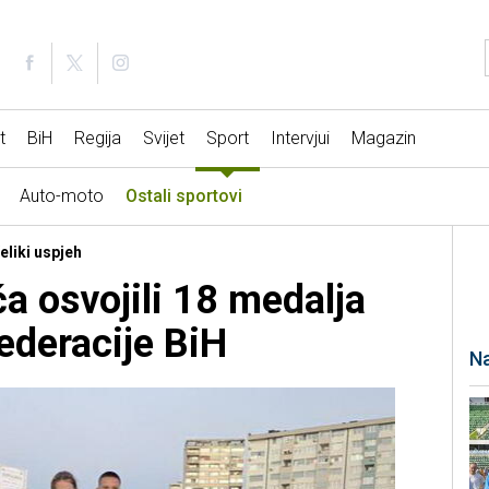
t
BiH
Regija
Svijet
Sport
Intervjui
Magazin
Auto-moto
Ostali sportovi
eliki uspjeh
ća osvojili 18 medalja
ederacije BiH
Na