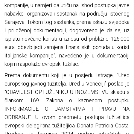
kompanije, u namjeri da utiču na ishod postupka javne
nabavke, organizovali sastanak na području istočnog
Sarajeva. Tokom tog sastanka, prema iskazu svjedoka
i priloženoj dokumentaciji, dogovoreno je da se, uz
isplatu novčane koristi u iznosu od približno 125.000
eura, obezbijedi zamjena finansijskih ponuda u korist
italijanske kompanije”, navedeno je u dokumentaciji
kojim raspolaže evropski tužilac.
Prema dokumentu koji je u posjedu Istrage, “Ured
europskog javnog tužitelja, Ured u Veneciji” poslao je
“OBAVIJEST OPTUŽENIKU U INOZEMSTVU skladu s
člankom 169. Zakona o kaznenom postupku
INFORMACIJE O JAMSTVIMA I PRAVU NA
ODBRANU”. U ovom predmetu postupa tužiteljica
evropski delegirana tužiteljica Donata Patricia Costa.
Predmet je formiran 2024. godine, istražitelji iz