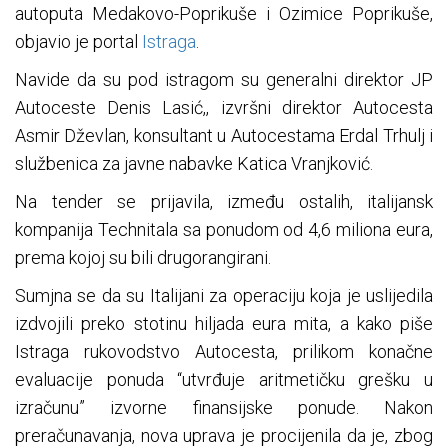
autoputa Medakovo-Poprikuše i Ozimice Poprikuše,
objavio je portal
Istraga
.
Navide da su pod istragom su generalni direktor JP
Autoceste Denis Lasić,, izvršni direktor Autocesta
Asmir Dževlan, konsultant u Autocestama Erdal Trhulj i
službenica za javne nabavke Katica Vranjković.
Na tender se prijavila, između ostalih, italijansk
kompanija Technitala sa ponudom od 4,6 miliona eura,
prema kojoj su bili drugorangirani.
Sumjna se da su Italijani za operaciju koja je uslijedila
izdvojili preko stotinu hiljada eura mita, a kako piše
Istraga rukovodstvo Autocesta, prilikom konačne
evaluacije ponuda “utvrđuje aritmetičku grešku u
izračunu” izvorne finansijske ponude. Nakon
preračunavanja, nova uprava je procijenila da je, zbog