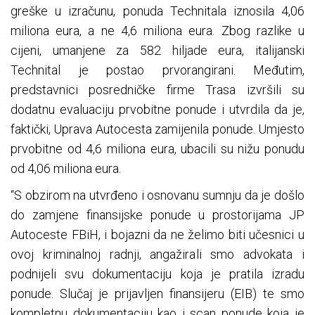
greške u izračunu, ponuda Technitala iznosila 4,06
miliona eura, a ne 4,6 miliona eura. Zbog razlike u
cijeni, umanjene za 582 hiljade eura, italijanski
Technital je postao prvorangirani. Međutim,
predstavnici posredničke firme Trasa izvršili su
dodatnu evaluaciju prvobitne ponude i utvrdila da je,
faktički, Uprava Autocesta zamijenila ponude. Umjesto
prvobitne od 4,6 miliona eura, ubacili su nižu ponudu
od 4,06 miliona eura.
“S obzirom na utvrđeno i osnovanu sumnju da je došlo
do zamjene finansijske ponude u prostorijama JP
Autoceste FBiH, i bojazni da ne želimo biti učesnici u
ovoj kriminalnoj radnji, angažirali smo advokata i
podnijeli svu dokumentaciju koja je pratila izradu
ponude. Slučaj je prijavljen finansijeru (EIB) te smo
kompletnu dokumentaciju kao i scan ponude koja je