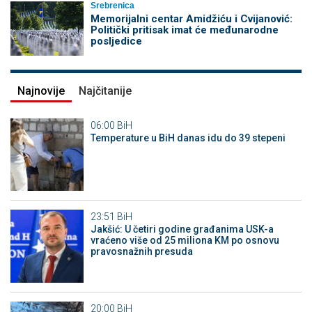
Srebrenica
Memorijalni centar Amidžiću i Cvijanović:
Politički pritisak imat će međunarodne
posljedice
Najnovije
Najčitanije
06:00
BiH
Temperature u BiH danas idu do 39 stepeni
23:51
BiH
Jakšić: U četiri godine građanima USK-a
vraćeno više od 25 miliona KM po osnovu
pravosnažnih presuda
20:00
BiH