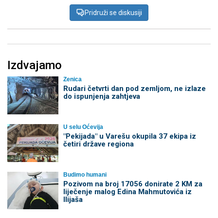
Pridruži se diskusiji
Izdvajamo
Zenica
Rudari četvrti dan pod zemljom, ne izlaze
do ispunjenja zahtjeva
U selu Oćevija
"Pekijada" u Varešu okupila 37 ekipa iz
četiri države regiona
Budimo humani
Pozivom na broj 17056 donirate 2 KM za
liječenje malog Edina Mahmutovića iz
Ilijaša