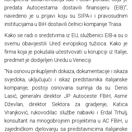
predata Autocestama dostavili finansijeru (EIB)”,
navedeno je u prijavi koju su SIPA-i i pravosudnim
institucijama u BiH dostavili čelnici kompanije Trasa.
Kako se radi o sredstvima iz EU, službenici EIB-a su o
svemu obavijestili Ured evropskog tužioca. Kako je
firma koja je pokušala učestvovati u korupciji iz Italije,
predmet je dodijeljen Uredu u Veneciji.
“Na osnovu prikupljenih dokaza, dokumentacije i iskaza
svjedoka, uključujući i iskaz predstavnika italijanske
kompanije, postoji osnovana sumnja da su: Denis
Lasić, generalni direktor JP Autoceste FBiH, Asmir
Dževlan, direktor Sektora za gradjenje, Katica
Vranjković, rukovodilac službe nabavki i Erdal Trhulj,
konsultant na mnogobrojnim projektima u AC FBiH, u
zajedničkom djelovanju sa predstavnicima italijanske