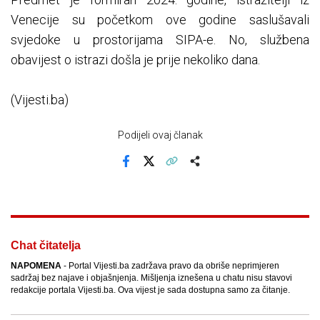
Venecije su početkom ove godine saslušavali
svjedoke u prostorijama SIPA-e. No, službena
obavijest o istrazi došla je prije nekoliko dana.
(Vijesti.ba)
Podijeli ovaj članak
Facebook
X
Kopiraj link
Više
Chat čitatelja
NAPOMENA
- Portal Vijesti.ba zadržava pravo da obriše neprimjeren
sadržaj bez najave i objašnjenja. Mišljenja iznešena u chatu nisu stavovi
redakcije portala Vijesti.ba. Ova vijest je sada dostupna samo za čitanje.