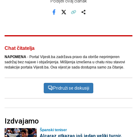
Podijeli ovaj članak
Facebook
X
Kopiraj link
Više
Chat čitatelja
NAPOMENA
- Portal Vijesti.ba zadržava pravo da obriše neprimjeren
sadržaj bez najave i objašnjenja. Mišljenja iznešena u chatu nisu stavovi
redakcije portala Vijesti.ba. Ova vijest je sada dostupna samo za čitanje.
Pridruži se diskusiji
Izdvajamo
Španski teniser
Alcaraz otkazao još jedan veliki turnir,