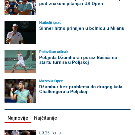
pod znakom pitanja i US Open
Najbolji igrač
Sinner hitno primljen u bolnicu u Milanu
Polovičan učinak
Pobjeda Džumhura i poraz Bašića na
startu turnira u Poljskoj
Mazovia Open
Džumhur bez problema do drugog kola
Challengera u Poljskoj
Najnovije
Najčitanije
09:26
Tenis