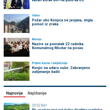
važan korak BiH na putu ka EU
Video
Požar oko Konjica ne jenjava, stigla
pomoć iz zraka
Mostar
Nazire se povratak 22 radnika
Komunalnog Mostar na posao
Prijete kazne i isključenja
Konjic na udaru suše: Zabranjeno
zalijevanje bašti
Najnovije
Najčitanije
20:02
BiH
Bh. grad po prvi put dobio direktna sredstva