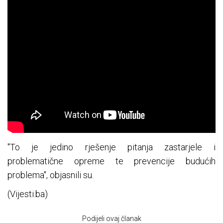
"To je jedino rješenje pitanja zastarjele i
problematične opreme te prevencije budućih
problema", objasnili su.
(Vijesti.ba)
Podijeli ovaj članak