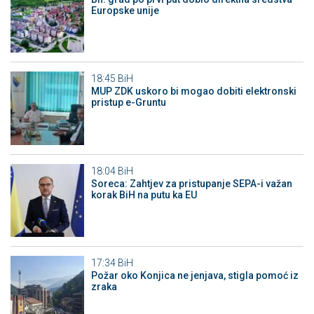
Europske unije
18:45
BiH
MUP ZDK uskoro bi mogao dobiti elektronski
pristup e-Gruntu
18:04
BiH
Soreca: Zahtjev za pristupanje SEPA-i važan
korak BiH na putu ka EU
17:34
BiH
Požar oko Konjica ne jenjava, stigla pomoć iz
zraka