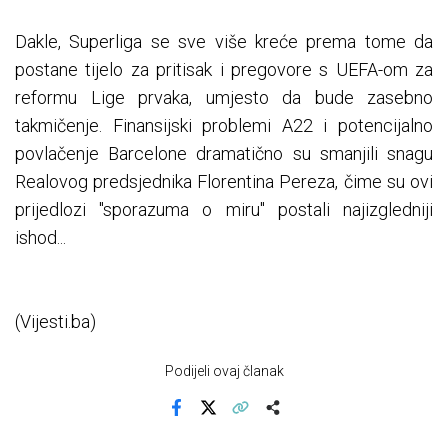
Dakle, Superliga se sve više kreće prema tome da
postane tijelo za pritisak i pregovore s UEFA-om za
reformu Lige prvaka, umjesto da bude zasebno
takmičenje. Finansijski problemi A22 i potencijalno
povlačenje Barcelone dramatično su smanjili snagu
Realovog predsjednika Florentina Pereza, čime su ovi
prijedlozi "sporazuma o miru" postali najizgledniji
ishod...
(Vijesti.ba)
Podijeli ovaj članak
Facebook
X
Kopiraj link
Više