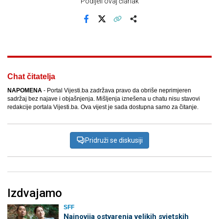
Podijeli ovaj članak
Facebook
X
Kopiraj link
Više
Chat čitatelja
NAPOMENA
- Portal Vijesti.ba zadržava pravo da obriše neprimjeren
sadržaj bez najave i objašnjenja. Mišljenja iznešena u chatu nisu stavovi
redakcije portala Vijesti.ba. Ova vijest je sada dostupna samo za čitanje.
Pridruži se diskusiji
Izdvajamo
SFF
Najnovija ostvarenja velikih svjetskih