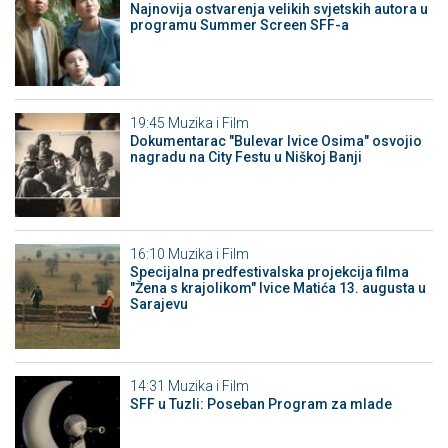
Najnovija ostvarenja velikih svjetskih autora u
programu Summer Screen SFF-a
19:45
Muzika i Film
Dokumentarac "Bulevar Ivice Osima" osvojio
nagradu na City Festu u Niškoj Banji
16:10
Muzika i Film
Specijalna predfestivalska projekcija filma
"Žena s krajolikom" Ivice Matića 13. augusta u
Sarajevu
14:31
Muzika i Film
SFF u Tuzli: Poseban Program za mlade