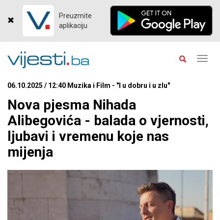
Preuzmite
aplikaciju
Toggl
navig
06.10.2025 / 12:40 Muzika i Film - "I u dobru i u zlu"
Nova pjesma Nihada
Alibegovića - balada o vjernosti,
ljubavi i vremenu koje nas
mijenja