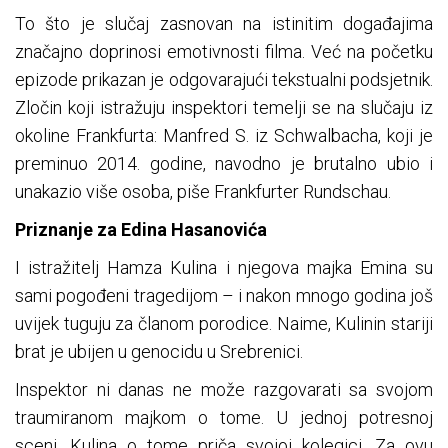
To što je slučaj zasnovan na istinitim događajima
značajno doprinosi emotivnosti filma. Već na početku
epizode prikazan je odgovarajući tekstualni podsjetnik.
Zločin koji istražuju inspektori temelji se na slučaju iz
okoline Frankfurta: Manfred S. iz Schwalbacha, koji je
preminuo 2014. godine, navodno je brutalno ubio i
unakazio više osoba, piše Frankfurter Rundschau.
Priznanje za Edina Hasanovića
I istražitelj Hamza Kulina i njegova majka Emina su
sami pogođeni tragedijom – i nakon mnogo godina još
uvijek tuguju za članom porodice. Naime, Kulinin stariji
brat je ubijen u genocidu u Srebrenici.
Inspektor ni danas ne može razgovarati sa svojom
traumiranom majkom o tome. U jednoj potresnoj
sceni, Kulina o tome priča svojoj kolegici. Za ovu