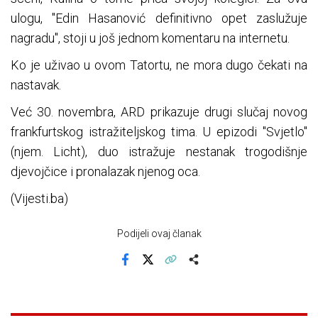
ulogu, "Edin Hasanović definitivno opet zaslužuje
nagradu", stoji u još jednom komentaru na internetu.
Ko je uživao u ovom Tatortu, ne mora dugo čekati na
nastavak.
Već 30. novembra, ARD prikazuje drugi slučaj novog
frankfurtskog istražiteljskog tima. U epizodi "Svjetlo"
(njem. Licht), duo istražuje nestanak trogodišnje
djevojčice i pronalazak njenog oca.
(Vijesti.ba)
Podijeli ovaj članak
Facebook
X
Kopiraj link
Više