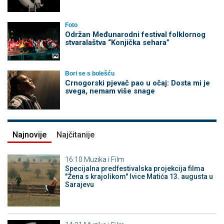
Foto
Održan Međunarodni festival folklornog
stvaralaštva “Konjička sehara”
Bori se s bolešću
Crnogorski pjevač pao u očaj: Dosta mi je
svega, nemam više snage
Najnovije
Najčitanije
16:10
Muzika i Film
Specijalna predfestivalska projekcija filma
"Žena s krajolikom" Ivice Matića 13. augusta u
Sarajevu