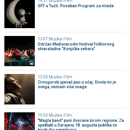
14:31
Muzika i Film
SFF u Tuzli: Poseban Program za mlade
13:07
Muzika i Film
Održan Međunarodni festival folklornog
stvaralaštva “Konjička sehara”
12:00
Muzika i Film
Crnogorski pjevač pao u očaj: Dosta mi je
svega, nemam više snage
10:50
Muzika i Film
"Magla band" puni dvorane širom regiona: Za
spektakl u Sarajevu 18. augusta publika će
birati dio repertoara