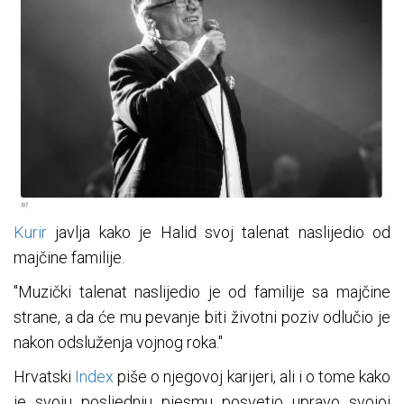
Kurir
javlja kako je Halid svoj talenat naslijedio od
majčine familije.
"Muzički talenat naslijedio je od familije sa majčine
strane, a da će mu pevanje biti životni poziv odlučio je
nakon odsluženja vojnog roka."
Hrvatski
Index
piše o njegovoj karijeri, ali i o tome kako
je svoju posljednju pjesmu posvetio upravo svojoj