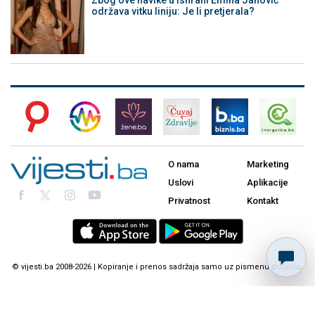
Zbog ove navike u ishrani Emina Jahović
održava vitku liniju: Je li pretjerala?
O nama
Marketing
Uslovi
Aplikacije
Privatnost
Kontakt
© vijesti.ba 2008-2026 | Kopiranje i prenos sadržaja samo uz pismenu dozvolu.