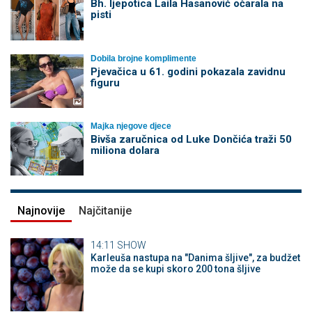
Bh. ljepotica Laila Hasanović očarala na
pisti
Dobila brojne komplimente
Pjevačica u 61. godini pokazala zavidnu
figuru
Majka njegove djece
Bivša zaručnica od Luke Dončića traži 50
miliona dolara
Najnovije
Najčitanije
14:11
SHOW
Karleuša nastupa na "Danima šljive", za budžet
može da se kupi skoro 200 tona šljive