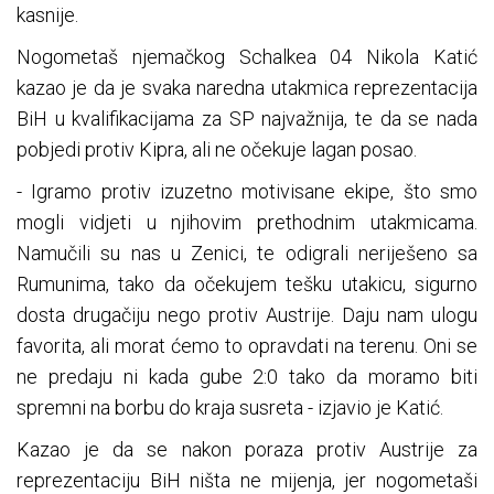
kasnije.
Nogometaš njemačkog Schalkea 04 Nikola Katić
kazao je da je svaka naredna utakmica reprezentacija
BiH u kvalifikacijama za SP najvažnija, te da se nada
pobjedi protiv Kipra, ali ne očekuje lagan posao.
- Igramo protiv izuzetno motivisane ekipe, što smo
mogli vidjeti u njihovim prethodnim utakmicama.
Namučili su nas u Zenici, te odigrali neriješeno sa
Rumunima, tako da očekujem tešku utakicu, sigurno
dosta drugačiju nego protiv Austrije. Daju nam ulogu
favorita, ali morat ćemo to opravdati na terenu. Oni se
ne predaju ni kada gube 2:0 tako da moramo biti
spremni na borbu do kraja susreta - izjavio je Katić.
Kazao je da se nakon poraza protiv Austrije za
reprezentaciju BiH ništa ne mijenja, jer nogometaši