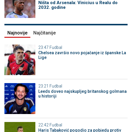
Ništa od Arsenala: Vinicius u Realu do
2032. godine
Najnovije
Najčitanije
23:47
Fudbal
Chelsea završio novo pojačanje iz španske La
Lige
23:21
Fudbal
Leeds doveo najskupljeg britanskog golmana
u historiji
22:42
Fudbal
Haris Tabaković pogodio za pobjedu protiv