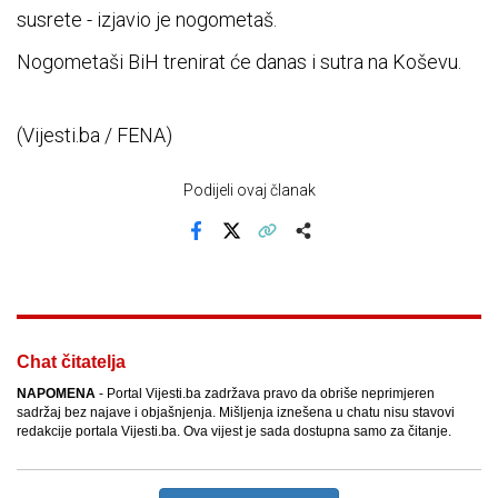
susrete - izjavio je nogometaš.
Nogometaši BiH trenirat će danas i sutra na Koševu.
(Vijesti.ba / FENA)
Podijeli ovaj članak
Facebook
X
Kopiraj link
Više
Chat čitatelja
NAPOMENA
- Portal Vijesti.ba zadržava pravo da obriše neprimjeren
sadržaj bez najave i objašnjenja. Mišljenja iznešena u chatu nisu stavovi
redakcije portala Vijesti.ba. Ova vijest je sada dostupna samo za čitanje.