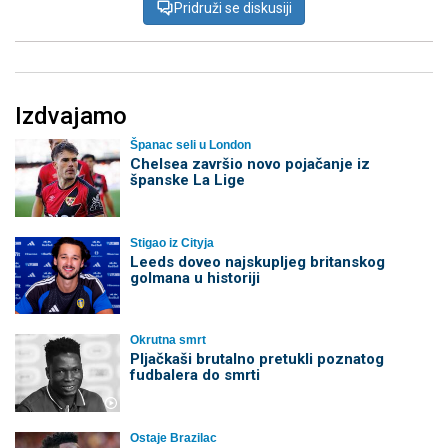
Pridruži se diskusiji
Izdvajamo
Španac seli u London
Chelsea završio novo pojačanje iz
španske La Lige
Stigao iz Cityja
Leeds doveo najskupljeg britanskog
golmana u historiji
Okrutna smrt
Pljačkaši brutalno pretukli poznatog
fudbalera do smrti
Ostaje Brazilac