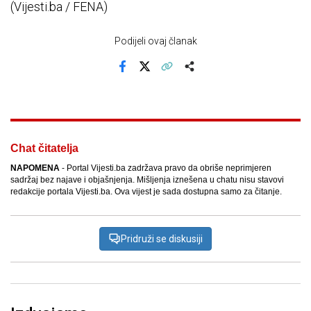
(Vijesti.ba / FENA)
Podijeli ovaj članak
Facebook
X
Kopiraj link
Više
Chat čitatelja
NAPOMENA
- Portal Vijesti.ba zadržava pravo da obriše neprimjeren
sadržaj bez najave i objašnjenja. Mišljenja iznešena u chatu nisu stavovi
redakcije portala Vijesti.ba. Ova vijest je sada dostupna samo za čitanje.
Pridruži se diskusiji