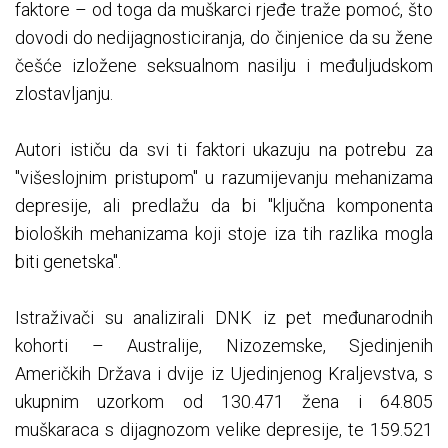
faktore – od toga da muškarci rjeđe traže pomoć, što
dovodi do nedijagnosticiranja, do činjenice da su žene
češće izložene seksualnom nasilju i međuljudskom
zlostavljanju.
Autori ističu da svi ti faktori ukazuju na potrebu za
"višeslojnim pristupom" u razumijevanju mehanizama
depresije, ali predlažu da bi "ključna komponenta
bioloških mehanizama koji stoje iza tih razlika mogla
biti genetska".
Istraživači su analizirali DNK iz pet međunarodnih
kohorti – Australije, Nizozemske, Sjedinjenih
Američkih Država i dvije iz Ujedinjenog Kraljevstva, s
ukupnim uzorkom od 130.471 žena i 64.805
muškaraca s dijagnozom velike depresije, te 159.521