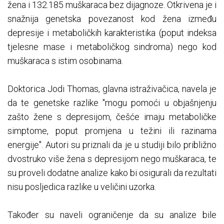
žena i 132.185 muškaraca bez dijagnoze. Otkrivena je i
snažnija genetska povezanost kod žena između
depresije i metaboličkih karakteristika (poput indeksa
tjelesne mase i metaboličkog sindroma) nego kod
muškaraca s istim osobinama.
Doktorica Jodi Thomas, glavna istraživačica, navela je
da te genetske razlike "mogu pomoći u objašnjenju
zašto žene s depresijom, češće imaju metaboličke
simptome, poput promjena u težini ili razinama
energije". Autori su priznali da je u studiji bilo približno
dvostruko više žena s depresijom nego muškaraca, te
su proveli dodatne analize kako bi osigurali da rezultati
nisu posljedica razlike u veličini uzorka.
Također su naveli ograničenje da su analize bile