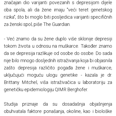
značajan dio varijanti povezanih s depresijom dijele
oba spola, ali da žene imaju "veći teret genetskog
rizika", što bi moglo biti posljedica varijanti specifičnih
za ženski spol, piše The Guardian.
- Već znamo da su žene duplo više sklonije depresiji
tokom života u odnosu na muškarce. Također znamo
da se depresija razlikuje od osobe do osobe. Do sada
nije bilo mnogo dosljednih istraživanja koja bi objasnila
zašto depresija različito pogađa žene i muškarce,
uključujući moguću ulogu genetike - kazala je dr.
Brittany Mitchel, viša istraživačica u laboratoriju za
genetičku epidemiologiju QIMR Berghofer.
Studija priznaje da su dosadašnja objašnjenja
obuhvatala faktore ponašanja, okoline, kao i biološke