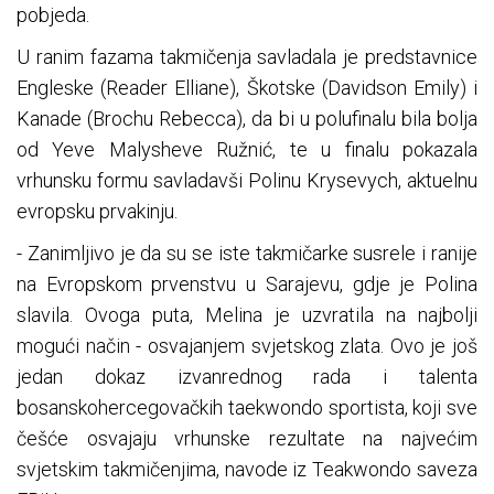
pobjeda.
U ranim fazama takmičenja savladala je predstavnice
Engleske (Reader Elliane), Škotske (Davidson Emily) i
Kanade (Brochu Rebecca), da bi u polufinalu bila bolja
od Yeve Malysheve Ružnić, te u finalu pokazala
vrhunsku formu savladavši Polinu Krysevych, aktuelnu
evropsku prvakinju.
- Zanimljivo je da su se iste takmičarke susrele i ranije
na Evropskom prvenstvu u Sarajevu, gdje je Polina
slavila. Ovoga puta, Melina je uzvratila na najbolji
mogući način - osvajanjem svjetskog zlata. Ovo je još
jedan dokaz izvanrednog rada i talenta
bosanskohercegovačkih taekwondo sportista, koji sve
češće osvajaju vrhunske rezultate na najvećim
svjetskim takmičenjima, navode iz Teakwondo saveza