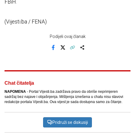
FBiH.
(Vijesti.ba / FENA)
Podijeli ovaj članak
Facebook
X
Kopiraj link
Više
Chat čitatelja
NAPOMENA
- Portal Vijesti.ba zadržava pravo da obriše neprimjeren
sadržaj bez najave i objašnjenja. Mišljenja iznešena u chatu nisu stavovi
redakcije portala Vijesti.ba. Ova vijest je sada dostupna samo za čitanje.
Pridruži se diskusiji