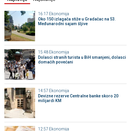
16:17
Ekonomija
Oko 150 izlagača stiže u Gradačac na 53.
Međunarodni sajam šljive
15:48
Ekonomija
Dolasci stranih turista u BiH smanjeni, dolasci
domaćih povećani
14:57
Ekonomija
Devizne rezerve Centralne banke skoro 20
milijardi KM
12:57
Ekonomija