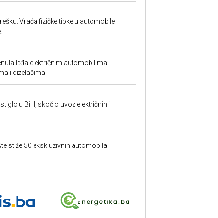
ešku: Vraća fizičke tipke u automobile
a
ula leđa električnim automobilima:
ma i dizelašima
tiglo u BiH, skočio uvoz električnih i
šte stiže 50 ekskluzivnih automobila