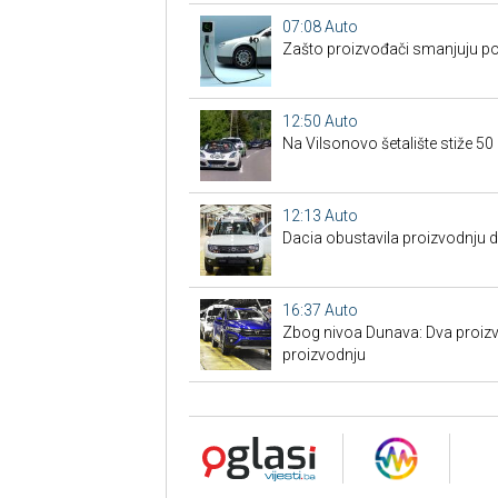
07:08
Auto
Zašto proizvođači smanjuju po
12:50
Auto
Na Vilsonovo šetalište stiže 50
12:13
Auto
Dacia obustavila proizvodnju 
16:37
Auto
Zbog nivoa Dunava: Dva proizv
proizvodnju