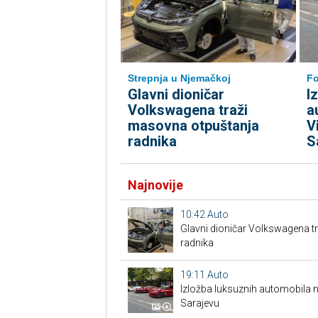
Strepnja u Njemačkoj
Fo
Glavni dioničar
I
Volkswagena traži
a
masovna otpuštanja
V
radnika
S
Najnovije
10:42
Auto
Glavni dioničar Volkswagena t
radnika
19:11
Auto
Izložba luksuznih automobila n
Sarajevu