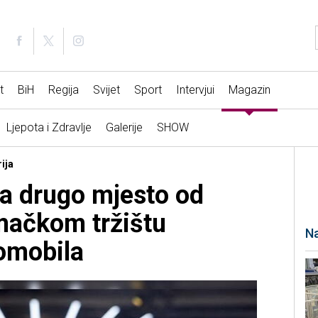
t
BiH
Regija
Svijet
Sport
Intervjui
Magazin
Ljepota i Zdravlje
Galerije
SHOW
ija
a drugo mjesto od
ačkom tržištu
Na
tomobila