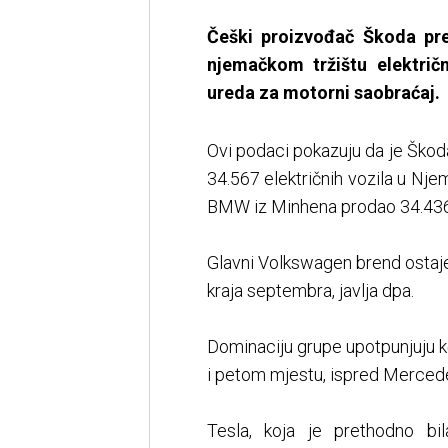
Češki proizvođač Škoda pr
njemačkom tržištu električ
ureda za motorni saobraćaj.
Ovi podaci pokazuju da je Ško
34.567 električnih vozila u Nje
BMW iz Minhena prodao 34.436 
Glavni Volkswagen brend ostaje 
kraja septembra, javlja dpa.
Dominaciju grupe upotpunjuju 
i petom mjestu, ispred Merced
Tesla, koja je prethodno bi