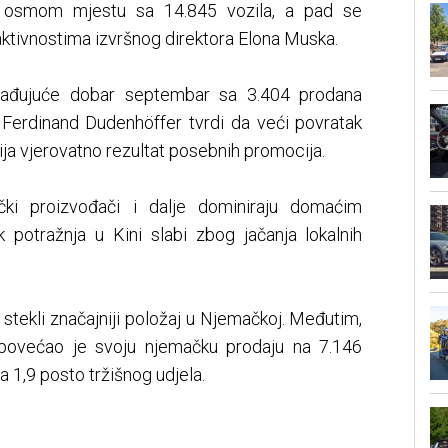
 na osmom mjestu sa 14.845 vozila, a pad se
 aktivnostima izvršnog direktora Elona Muska.
nenađujuće dobar septembar sa 3.404 prodana
jak Ferdinand Dudenhöffer tvrdi da veći povratak
acija vjerovatno rezultat posebnih promocija.
čki proizvođači i dalje dominiraju domaćim
ok potražnja u Kini slabi zbog jačanja lokalnih
u stekli značajniji položaj u Njemačkoj. Međutim,
 povećao je svoju njemačku prodaju na 7.146
ja 1,9 posto tržišnog udjela.