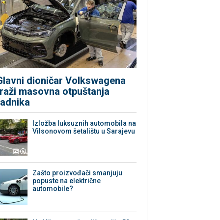
Glavni dioničar Volkswagena
traži masovna otpuštanja
radnika
Izložba luksuznih automobila na
Vilsonovom šetalištu u Sarajevu
Zašto proizvođači smanjuju
popuste na električne
automobile?