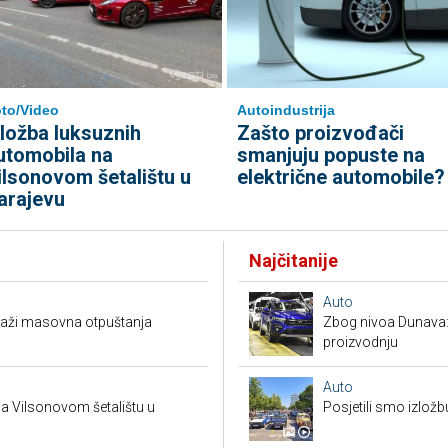
to/Video
Autoindustrija
zložba luksuznih
Zašto proizvođači
utomobila na
smanjuju popuste na
ilsonovom šetalištu u
električne automobile?
arajevu
Najčitanije
Auto
raži masovna otpuštanja
Zbog nivoa Dunava:
proizvodnju
Auto
a Vilsonovom šetalištu u
Posjetili smo izložb