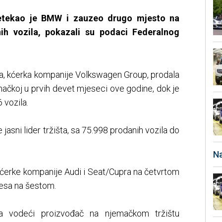
etekao je BMW i zauzeo drugo mjesto na
nih vozila, pokazali su podaci Federalnog
da, kćerka kompanije Volkswagen Group, prodala
mačkoj u prvih devet mjeseci ove godine, dok je
vozila.
jasni lider tržišta, sa 75.998 prodanih vozila do
Na
kćerke kompanije Audi i Seat/Cupra na četvrtom
esa na šestom.
la vodeći proizvođač na njemačkom tržištu