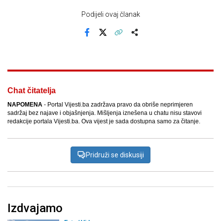
Podijeli ovaj članak
Facebook
X
Kopiraj link
Više
Chat čitatelja
NAPOMENA
- Portal Vijesti.ba zadržava pravo da obriše neprimjeren
sadržaj bez najave i objašnjenja. Mišljenja iznešena u chatu nisu stavovi
redakcije portala Vijesti.ba. Ova vijest je sada dostupna samo za čitanje.
Pridruži se diskusiji
Izdvajamo