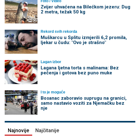
Foto / Video
Zvijer uhvaćena na Bilećkom jezeru: Dug
2 metra, težak 50 kg
Rekord svih rekorda
Muškarcu u Splitu izmjerili 6,2 promila,
ljekar u čudu: "Ovo je strašno"
Lagan izbor
Lagana ljetna torta s malinama: Bez
pečenja i gotova bez puno muke
I to je moguće
Bosanac zaboravio suprugu na granici,
samo nastavio voziti za Njemačku bez
nje
Najnovije
Najčitanije