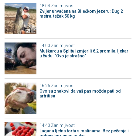
18:04
Zanimljivosti
Zvijer uhvaćena na Bilećkom jezeru: Dug 2
metra, težak 50 kg
14:00
Zanimljivosti
Muškarcu u Splitu izmjerili 6,2 promila, ljekar
u čudu: "Ovo je strašno"
16:26
Zanimljivosti
Ovo su znakovi da vaš pas možda pati od
artritisa
14:40
Zanimljivosti
Lagana ljetna torta s malinama: Bez pečenja i
gotova bez puno muke