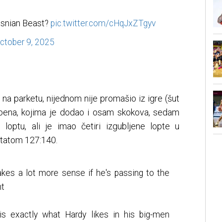
osnian Beast?
pic.twitter.com/cHqJxZTgyv
ctober 9, 2025
na parketu, nijednom nije promašio iz igre (šut
poena, kojima je dodao i osam skokova, sedam
 loptu, ali je imao četiri izgubljene lopte u
tatom 127:140.
kes a lot more sense if he's passing to the
ht
 is exactly what Hardy likes in his big-men