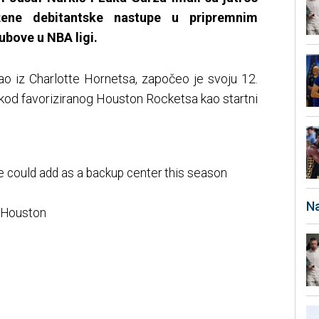
ne debitantske nastupe u pripremnim
bove u NBA ligi.
gao iz Charlotte Hornetsa, započeo je svoju 12.
kod favoriziranog Houston Rocketsa kao startni
 could add as a backup center this season
Na
s Houston