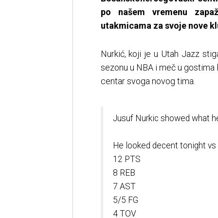
po našem vremenu zapaže
utakmicama za svoje nove klu
Nurkić, koji je u Utah Jazz sti
sezonu u NBA i meč u gostima 
centar svoga novog tima.
Jusuf Nurkic showed what he
He looked decent tonight v
12 PTS
8 REB
7 AST
5/5 FG
4 TOV