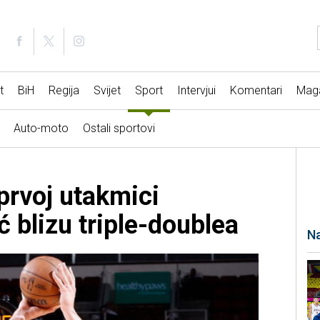
t
BiH
Regija
Svijet
Sport
Intervjui
Komentari
Mag
Auto-moto
Ostali sportovi
prvoj utakmici
 blizu triple-doublea
Na