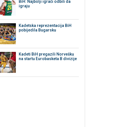
BiH: Najbolji igrači odbili da
igraju
Kadetska reprezentacija BiH
pobijedila Bugarsku
Kadeti BiH pregazili Norvešku
na startu Eurobasketa B divizije