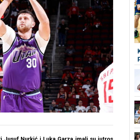
 Jusuf Nurkić i Luka Garza imali su jutros