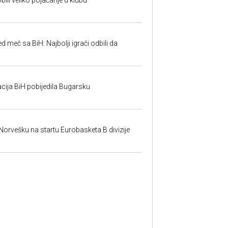
ili veliko pojačanje u klubu
ed meč sa BiH: Najbolji igrači odbili da
cija BiH pobijedila Bugarsku
 Norvešku na startu Eurobasketa B divizije