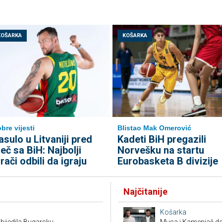
KOŠARKA
KOŠARKA
bre vijesti
Blistao Mak Omerović
asulo u Litvaniji pred
Kadeti BiH pregazili
eč sa BiH: Najbolji
Norvešku na startu
grači odbili da igraju
Eurobasketa B divizije
Najčitanije
Košarka