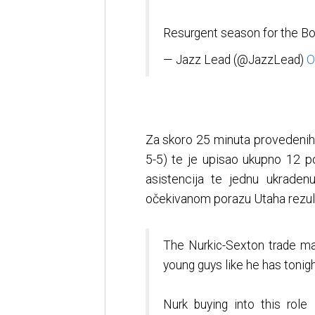
Resurgent season for the B
— Jazz Lead (@JazzLead)
O
Za skoro 25 minuta provedenih 
5-5) te je upisao ukupno 12 
asistencija te jednu ukradenu
očekivanom porazu Utaha rezul
The Nurkic-Sexton trade ma
young guys like he has tonig
Nurk buying into this role