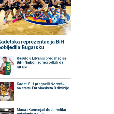
Kadetska reprezentacija BiH
pobijedila Bugarsku
Rasulo u Litvaniji pred meč sa
BiH: Najbolji igrači odbili da
igraju
Kadeti BiH pregazili Norvešku
na startu Eurobasketa B divizije
Musa i Kamenjaš dobili veliko
pojačanje u klubu