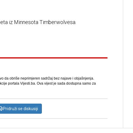
ljeta iz Minnesota Timberwolvesa.
avo da obriše neprimjeren sadržaj bez najave i objašnjenja.
kcije portala Vijesti.ba. Ova vijest je sada dostupna samo za
Pridruži se diskusiji