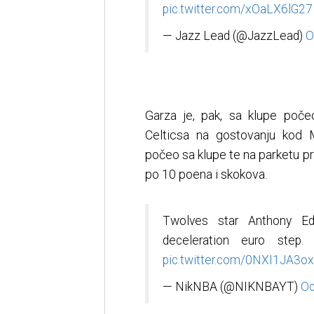
pic.twitter.com/xOaLX6lG27
— Jazz Lead (@JazzLead)
O
Garza je, pak, sa klupe poč
Celticsa na gostovanju kod 
počeo sa klupe te na parketu pr
po 10 poena i skokova.
Twolves star Anthony E
deceleration euro step
pic.twitter.com/0NXI1JA3ox
— NikNBA (@NIKNBAYT)
Oc