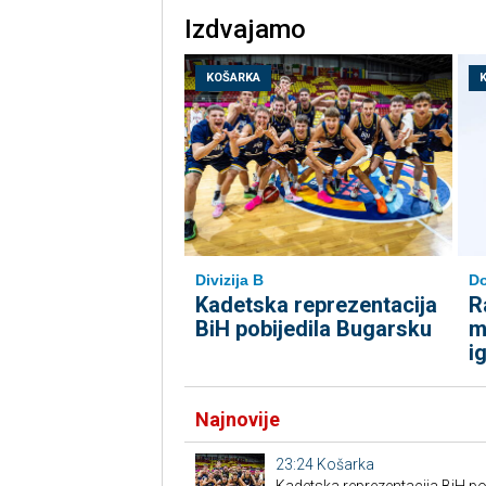
Izdvajamo
KOŠARKA
Divizija B
Do
Kadetska reprezentacija
R
BiH pobijedila Bugarsku
m
i
Najnovije
23:24
Košarka