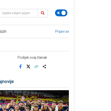
azin
Prijavi se
Podijeli ovaj članak
Facebook
X
Kopiraj link
Više
jnovije