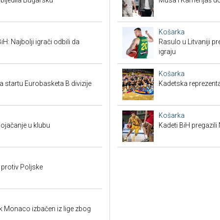
bijedila Bugarsku
Musa i Kamenjaš dob
Košarka
H: Najbolji igrači odbili da
Rasulo u Litvaniji pr
igraju
Košarka
a startu Eurobasketa B divizije
Kadetska reprezenta
Košarka
pojačanje u klubu
Kadeti BiH pregazili
 protiv Poljske
k Monaco izbačen iz lige zbog