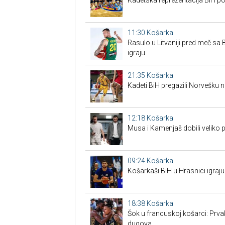
Kadetska reprezentacija BiH po
11:30
Košarka
Rasulo u Litvaniji pred meč sa Bi
igraju
21:35
Košarka
Kadeti BiH pregazili Norvešku n
12:18
Košarka
Musa i Kamenjaš dobili veliko 
09:24
Košarka
Košarkaši BiH u Hrasnici igraju
18:38
Košarka
Šok u francuskoj košarci: Prva
dugova