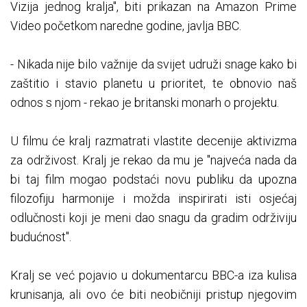
Vizija jednog kralja", biti prikazan na Amazon Prime
Video početkom naredne godine, javlja BBC.
- Nikada nije bilo važnije da svijet udruži snage kako bi
zaštitio i stavio planetu u prioritet, te obnovio naš
odnos s njom - rekao je britanski monarh o projektu.
U filmu će kralj razmatrati vlastite decenije aktivizma
za održivost. Kralj je rekao da mu je "najveća nada da
bi taj film mogao podstaći novu publiku da upozna
filozofiju harmonije i možda inspirirati isti osjećaj
odlučnosti koji je meni dao snagu da gradim održiviju
budućnost".
Kralj se već pojavio u dokumentarcu BBC-a iza kulisa
krunisanja, ali ovo će biti neobičniji pristup njegovim