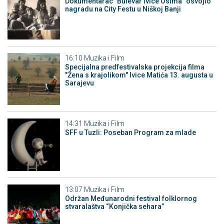
Dokumentarac "Bulevar Ivice Osima" osvojio
nagradu na City Festu u Niškoj Banji
16:10
Muzika i Film
Specijalna predfestivalska projekcija filma
"Žena s krajolikom" Ivice Matića 13. augusta u
Sarajevu
14:31
Muzika i Film
SFF u Tuzli: Poseban Program za mlade
13:07
Muzika i Film
Održan Međunarodni festival folklornog
stvaralaštva “Konjička sehara”