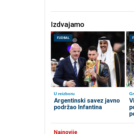
Izdvajamo
FUDBAL
U reizboru
Gr
Argentinski savez javno
V
podržao Infantina
p
p
Najnovije