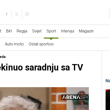
t
BiH
Regija
Svijet
Sport
Intervjui
Magazin
Auto-moto
Ostali sportovi
reda
ekinuo saradnju sa TV
Na