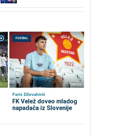
FUDBAL
Faris Dževahirić
FK Velež doveo mladog
napadača iz Slovenije