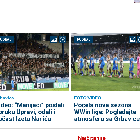
FUDBAL
FUDBAL
bavica
FOTO/VIDEO
ideo: “Manijaci” poslali
Počela nova sezona
oruku Upravi, odali i
WWin lige: Pogledajte
očast Izetu Naniću
atmosferu sa Grbavice
Najčitanije