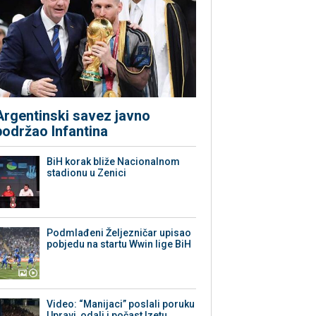
Argentinski savez javno
podržao Infantina
BiH korak bliže Nacionalnom
stadionu u Zenici
Podmlađeni Željezničar upisao
pobjedu na startu Wwin lige BiH
Video: “Manijaci” poslali poruku
Upravi, odali i počast Izetu