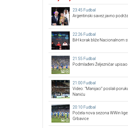
23:45
Fudbal
Argentinski savez javno podrža
22:26
Fudbal
BiH korak bliže Nacionalnom s
21:55
Fudbal
Podmlađeni Željezničar upisao 
21:00
Fudbal
Video: “Manijaci” poslali poruku
Naniću
20:10
Fudbal
Počela nova sezona WWin lige:
Grbavice