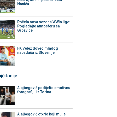
Naniću
Počela nova sezona WWin lige:
Pogledajte atmosferu sa
Grbavice
FK Velež doveo mladog
napadača iz Slovenije
jčitanije
Alajbegović podijelio emotivnu
fotografiju iz Torina
Alajbegović otkrio koji mu je