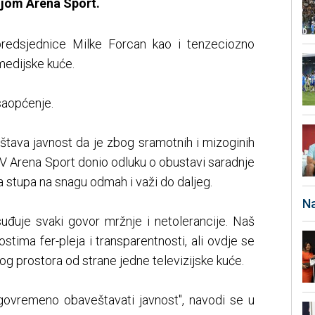
ijom Arena Sport.
 predsjednice Milke Forcan kao i tenzeciozno
medijske kuće.
saopćenje.
eštava javnost da je zbog sramotnih i mizoginih
V Arena Sport donio odluku o obustavi saradnje
stupa na snagu odmah i važi do daljeg.
Na
đuje svaki govor mržnje i netolerancije. Naš
ostima fer-pleja i transparentnosti, ali ovdje se
nog prostora od strane jedne televizijske kuće.
govremeno obaveštavati javnost", navodi se u