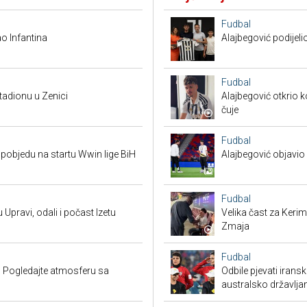
Fudbal
o Infantina
Alajbegović podijeli
Fudbal
tadionu u Zenici
Alajbegović otkrio k
čuje
Fudbal
pobjedu na startu Wwin lige BiH
Alajbegović objavio 
Fudbal
 Upravi, odali i počast Izetu
Velika čast za Keri
Zmaja
Fudbal
 Pogledajte atmosferu sa
Odbile pjevati irans
australsko državlja