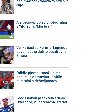
nadimak, 99% fanova to prvi put
čuje
Alajbegović objavio fotografiju
s Yildizom: "Moj brat"
Velika čast za Kerima: Legenda
Juventusa srdačno pozdravila
Zmaja
Odbile pjevati iransku himnu,
napustile domovinu i dobile
australsko državljanstvo
Leeds nakon preokreta srušio
Liverpool, Muharemović starter