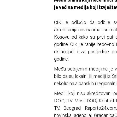
je većina medija koji izvješt
CIK je odlučio da odbije s
akreditacija novinarima i snima
Kosovu od kako su prvi put o
godine. CIK je ranije redovno 
uključujući i za posljednje 
godine.
Među odbijenim medijima je ve
bilo da su lokalni ili mediji iz 
nekolicina albanskih i regionalni
Mediji koji nisu akreditovan
D.O.O; TV Most DOO; Kontakt 
TV, Beograd; Raporto24.com;
novinska agencija; GracanicaO