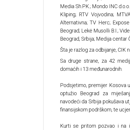
Media Sh.P.K.; Mondo INC d.o.o. /
Kliping; RTV Vojvodina; MTV
Alternativna; TV Herc; Expose
Beograd; Lekë Musolli B.I.; Vi
Beograd, Srbija; Medija centar 
Šta je razlog za odbijanje, CIK 
Sa druge strane, za 42 medija
domaćih i 13 međunarodnih.
Podsjetimo, premijer Kosova u 
optužio Beograd za miješan
navodeći da Srbija pokušava ut
finansijskom podrškom, te ucje
Kurti se pritom pozvao i na 