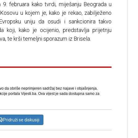
h 9. februara kako tvrdi, miješanju Beograda u
 Kosovu u kojem je, kako je rekao, zabilježeno
Evropsku uniju da osudi i sankcionira takvo
koji, kako je ocijenio, predstavlja prijetnju
a, te krši temeljni sporazum iz Brisela.
avo da obriše neprimjeren sadržaj bez najave i objašnjenja.
kcije portala Vijesti.ba. Ova vijest je sada dostupna samo za
Pridruži se diskusiji