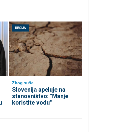
REGIJA
Zbog suše
Slovenija apeluje na
stanovništvo: "Manje
u
koristite vodu"