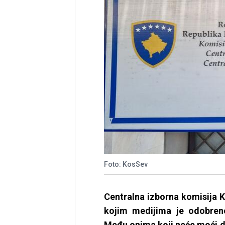
Foto: KosSev
Centralna izborna komisija K
kojim medijima je odobreno
Među onima koji neće moći da 