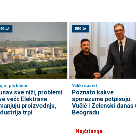
REGIJA
REGIJA
ojni problemi
Veliki susret
unav sve niži, problemi
Poznato kakve
ve veći: Elektrane
sporazume potpisuju
manjuju proizvodnju,
Vučić i Zelenski danas 
ndustrija trpi
Beogradu
Najčitanije