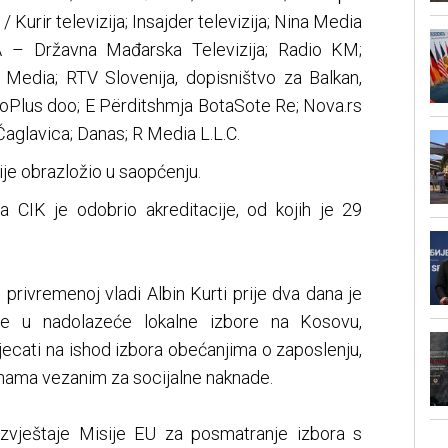
 Kurir televizija; Insajder televizija; Nina Media
A – Državna Mađarska Televizija; Radio KM;
 Media; RTV Slovenija, dopisništvo za Balkan,
deoPlus doo; E Përditshmja BotaSote Re; Nova.rs
Čaglavica; Danas; R Media L.L.C.
nije obrazložio u saopćenju.
 CIK je odobrio akreditacije, od kojih je 29
privremenoj vladi Albin Kurti prije dva dana je
je u nadolazeće lokalne izbore na Kosovu,
jecati na ishod izbora obećanjima o zaposlenju,
nama vezanim za socijalne naknade.
izvještaje Misije EU za posmatranje izbora s