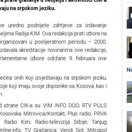
avaju na srpskom jeziku.
ve uredno podnijete zahtjeve za izdavanje
teljima Radija KIM. Ova redakcija prati izbore na
rganizovani u poslijeratnom periodu – 2000.
izdavala akreditacije novinarima ove redakcije,
parlamentarne izbore održane 9. februara ove
Na
ćina onih koji izvještavaju na srpskom jeziku,
Srbije koji imaju svoje dopisnike sa Kosova, kao i
h.
i od strane CIK-a su: VIM INFO DOO; RTV PULS
Kosovska Mitrovica/Kontakt; Plus radio; PRVA
 Radio Kim; Radio-televizija Srbije; Tanjug
nline.info; TV Gračanica; Vendi Sot; Mitropol