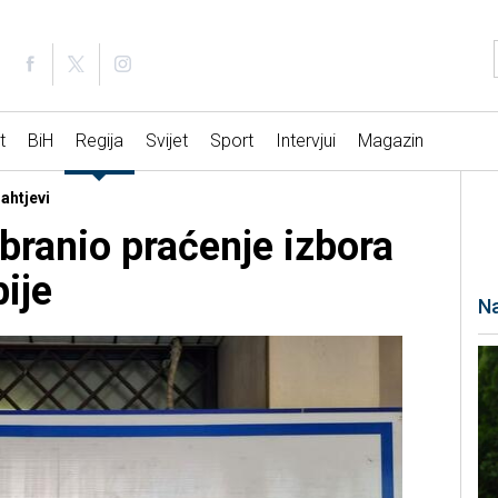
t
BiH
Regija
Svijet
Sport
Intervjui
Magazin
zahtjevi
branio praćenje izbora
ije
Na