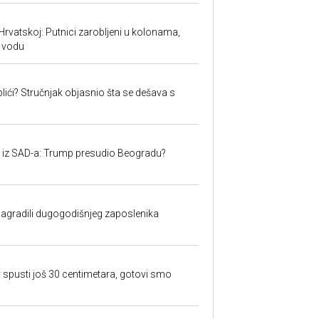
Hrvatskoj: Putnici zarobljeni u kolonama,
 vodu
lići? Stručnjak objasnio šta se dešava s
iju iz SAD-a: Trump presudio Beogradu?
nagradili dugogodišnjeg zaposlenika
 spusti još 30 centimetara, gotovi smo