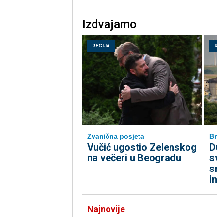
Izdvajamo
REGIJA
Zvanična posjeta
Br
Vučić ugostio Zelenskog
D
na večeri u Beogradu
s
s
i
Najnovije