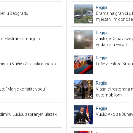
Regija
čeri u Beogradu
Drama na granici u 
mještani im donose
Regija
ći: Elektrane smanjuju
Zašto je Dunav sve p
vodama u Evropi
Regija
suju Vučić i Zelenski danas u
Loše vijesti za Srb
Regija
vo: "Manje koristite vodu"
Vlasnici restorana 
automobilom
Regija
adimiru Lučiću zabranjen ulazak
Vučić: Ako se Dunav