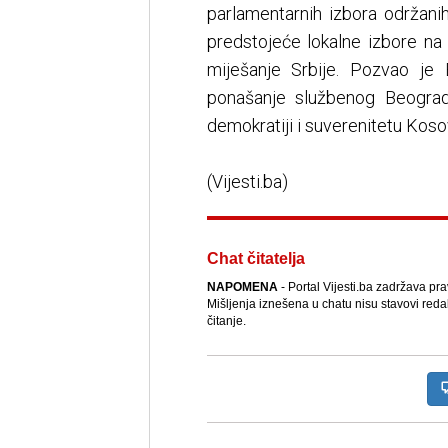
parlamentarnih izbora održani
predstojeće lokalne izbore na
miješanje Srbije. Pozvao je 
ponašanje službenog Beograda 
demokratiji i suverenitetu Kosov
(Vijesti.ba)
Chat čitatelja
NAPOMENA
- Portal Vijesti.ba zadržava pr
Mišljenja iznešena u chatu nisu stavovi reda
čitanje.