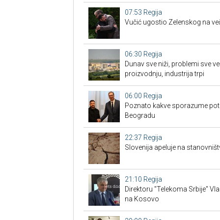
07:53
Regija
Vučić ugostio Zelenskog na ve
06:30
Regija
Dunav sve niži, problemi sve ve
proizvodnju, industrija trpi
06:00
Regija
Poznato kakve sporazume potpi
Beogradu
22:37
Regija
Slovenija apeluje na stanovništ
21:10
Regija
Direktoru "Telekoma Srbije" Vl
na Kosovo