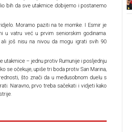
olio bih da sve utakmice dobijemo i postanemo
 vidjelo. Moramo paziti na te momke. I Esmir je
eni u vatru već u prvim seniorskim godinama.
 ali još nisu na nivou da mogu igrati svih 90
ije utakmice – jednu protiv Rumunije i posljednju
ako se očekuje, upiše tri boda protiv San Marina,
 prednosti, što znači da u međusobnom duelu s
i. Naravno, prvo treba sačekati i vidjeti kako
trije.