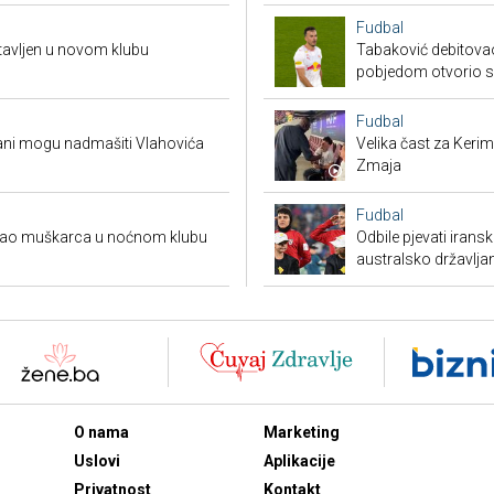
Fudbal
avljen u novom klubu
Tabaković debitovao
pobjedom otvorio 
Fudbal
Muani mogu nadmašiti Vlahovića
Velika čast za Keri
Zmaja
Fudbal
ukao muškarca u noćnom klubu
Odbile pjevati irans
australsko državlja
O nama
Marketing
Uslovi
Aplikacije
Privatnost
Kontakt