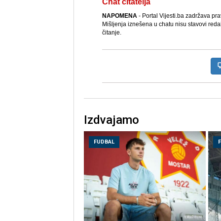
Chat čitatelja
NAPOMENA
- Portal Vijesti.ba zadržava pr
Mišljenja iznešena u chatu nisu stavovi reda
čitanje.
Izdvajamo
FUDBAL