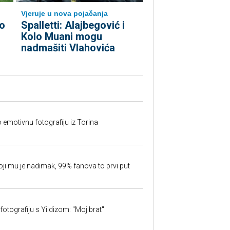
Vjeruje u nova pojačanja
o
Spalletti: Alajbegović i
Kolo Muani mogu
nadmašiti Vlahovića
o emotivnu fotografiju iz Torina
oji mu je nadimak, 99% fanova to prvi put
fotografiju s Yildizom: "Moj brat"