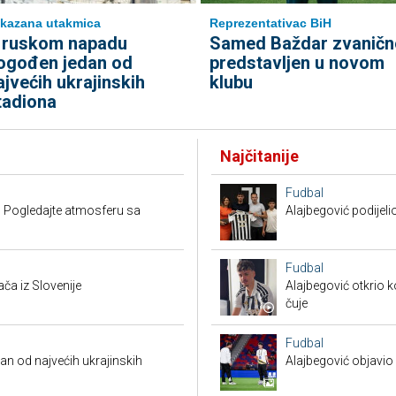
kazana utakmica
Reprezentativac BiH
 ruskom napadu
Samed Baždar zvaničn
ogođen jedan od
predstavljen u novom
ajvećih ukrajinskih
klubu
tadiona
Najčitanije
Fudbal
 Pogledajte atmosferu sa
Alajbegović podijeli
Fudbal
a iz Slovenije
Alajbegović otkrio k
čuje
Fudbal
 od najvećih ukrajinskih
Alajbegović objavio 