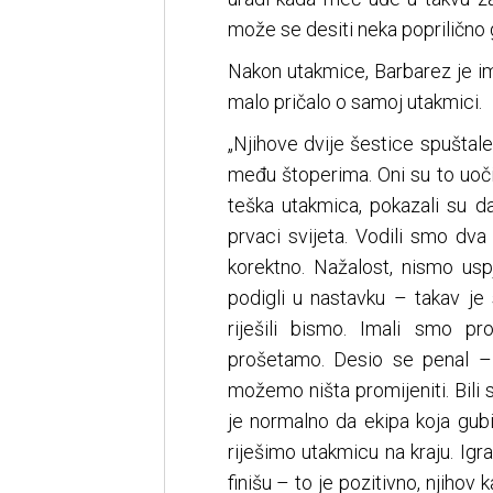
može se desiti neka poprilično 
Nakon utakmice, Barbarez je im
malo pričalo o samoj utakmici.
„Njihove dvije šestice spuštal
među štoperima. Oni su to uočil
teška utakmica, pokazali su 
prvaci svijeta. Vodili smo dva
korektno. Nažalost, nismo usp
podigli u nastavku – takav je 
riješili bismo. Imali smo pr
prošetamo. Desio se penal – 
možemo ništa promijeniti. Bil
je normalno da ekipa koja gubi
riješimo utakmicu na kraju. Igr
finišu – to je pozitivno, njihov