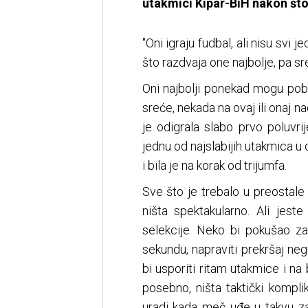
utakmici Kipar-BiH nakon što
"Oni igraju fudbal, ali nisu svi 
što razdvaja one najbolje, pa sre
Oni najbolji ponekad mogu pobi
sreće, nekada na ovaj ili onaj na
je odigrala slabo prvo poluvr
jednu od najslabijih utakmica u 
i bila je na korak od trijumfa.
Sve što je trebalo u preostale 
ništa spektakularno. Ali jeste
selekcije. Neko bi pokušao zad
sekundu, napraviti prekršaj neg
bi usporiti ritam utakmice i na b
posebno, ništa taktički kompl
uradi kada meč uđe u takvu za