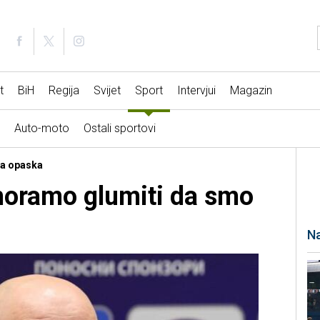
t
BiH
Regija
Svijet
Sport
Intervjui
Magazin
Auto-moto
Ostali sportovi
va opaska
moramo glumiti da smo
Na