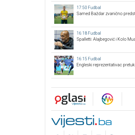
17:50
Fudbal
Samed Baždar zvanično predst
16:18
Fudbal
Spalletti: Alajbegović i Kolo 
16:15
Fudbal
Engleski reprezentativac pret