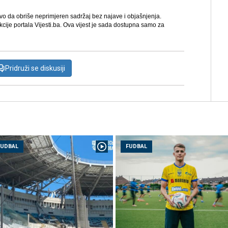
avo da obriše neprimjeren sadržaj bez najave i objašnjenja.
kcije portala Vijesti.ba. Ova vijest je sada dostupna samo za
Pridruži se diskusiji
FUDBAL
FUDBAL