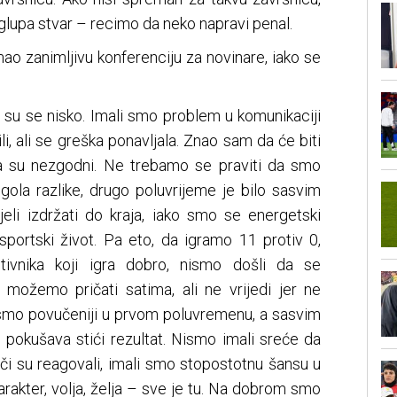
glupa stvar – recimo da neko napravi penal.
ao zanimljivu konferenciju za novinare, iako se
e su se nisko. Imali smo problem u komunikaciji
i, ali se greška ponavljala. Znao sam da će biti
da su nezgodni. Ne trebamo se praviti da smo
 gola razlike, drugo poluvrijeme je bilo sasvim
jeli izdržati do kraja, iako smo se energetski
sportski život. Pa eto, da igramo 11 protiv 0,
otivnika koji igra dobro, nismo došli da se
možemo pričati satima, ali ne vrijedi jer ne
i smo povučeniji u prvom poluvremenu, a sasvim
 pokušava stići rezultat. Nismo imali sreće da
ači su reagovali, imali smo stopostotnu šansu u
 karakter, volja, želja – sve je tu. Na dobrom smo