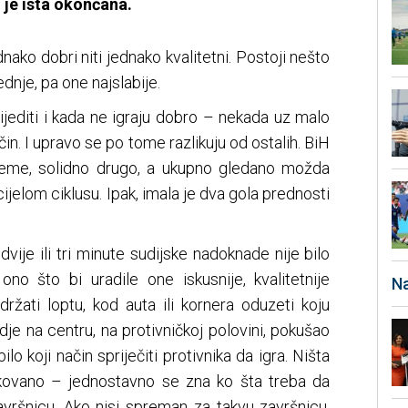
 je ista okončana.
jednako dobri niti jednako kvalitetni. Postoji nešto
dnje, pa one najslabije.
jediti i kada ne igraju dobro – nekada uz malo
čin. I upravo se po tome razlikuju od ostalih. BiH
ijeme, solidno drugo, a ukupno gledano možda
cijelom ciklusu. Ipak, imala je dva gola prednosti
dvije ili tri minute sudijske nadoknade nije bilo
 ono što bi uradile one iskusnije, kvalitetnije
Na
ržati loptu, kod auta ili kornera oduzeti koju
dje na centru, na protivničkoj polovini, pokušao
ilo koji način spriječiti protivnika da igra. Ništa
ikovano – jednostavno se zna ko šta treba da
vršnicu. Ako nisi spreman za takvu završnicu,