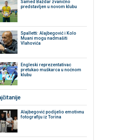
Samed Baždar zvanično
predstavljen u novom klubu
Spalletti: Alajbegović i Kolo
Muani mogu nadmašiti
Vlahovića
Engleski reprezentativac
pretukao muškarca u noćnom
klubu
jčitanije
Alajbegović podijelio emotivnu
fotografiju iz Torina