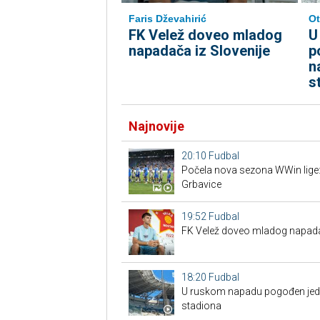
Faris Dževahirić
Ot
FK Velež doveo mladog
U
napadača iz Slovenije
p
n
s
Najnovije
20:10
Fudbal
Počela nova sezona WWin lige:
Grbavice
19:52
Fudbal
FK Velež doveo mladog napadač
18:20
Fudbal
U ruskom napadu pogođen jedan
stadiona