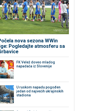
Počela nova sezona WWin
lige: Pogledajte atmosferu sa
Grbavice
FK Velež doveo mladog
napadača iz Slovenije
U ruskom napadu pogođen
jedan od najvećih ukrajinskih
stadiona