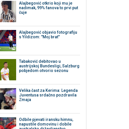
Alajbegović otkrio koji mu je
nadimak, 99% fanova to prvi put
čuje
Alajbegović objavio fotografiju
s Yildizom: "Moj brat"
Tabaković debitovao u
austrijskoj Bundesligi, Salzburg
pobjedom otvorio sezonu
Velika čast za Kerima: Legenda
Juventusa srdačno pozdravila
Zmaja
Odbile pjevati iransku himnu,
napustile domovinu i dobile
australsko državljanstvo