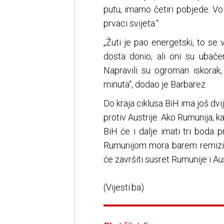
putu, imamo četiri pobjede. V
prvaci svijeta.“
„Žuti je pao energetski, to se
dosta donio, ali oni su ubač
Napravili su ogroman iskorak,
minuta“, dodao je Barbarez.
Do kraja ciklusa BiH ima još dv
protiv Austrije. Ako Rumunija, k
BiH će i dalje imati tri boda
Rumunijom mora barem remizirat
će završiti susret Rumunije i Aus
(Vijesti.ba)