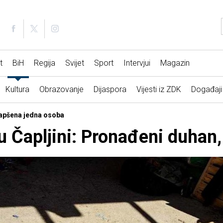
t
BiH
Regija
Svijet
Sport
Intervjui
Magazin
Kultura
Obrazovanje
Dijaspora
Vijesti iz ZDK
Događaji
hapšena jedna osoba
 Čapljini: Pronađeni duhan, 