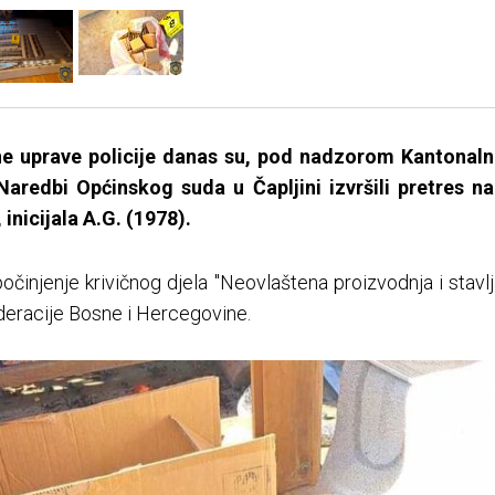
alne uprave policije danas su, pod nadzorom Kantonal
aredbi Općinskog suda u Čapljini izvršili pretres na
inicijala A.G. (1978).
činjenje krivičnog djela "Neovlaštena proizvodnja i stavl
deracije Bosne i Hercegovine.