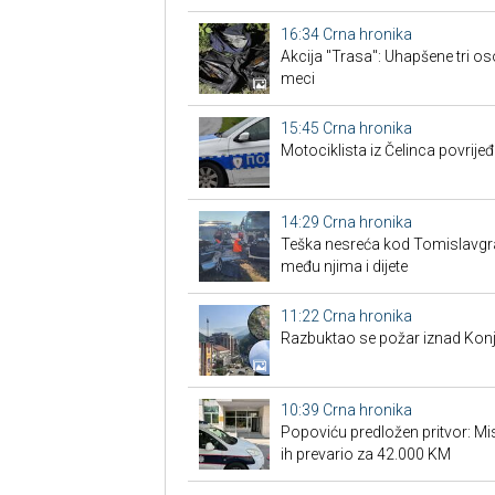
16:34
Crna hronika
Akcija "Trasa": Uhapšene tri os
meci
15:45
Crna hronika
Motociklista iz Čelinca povrije
14:29
Crna hronika
Teška nesreća kod Tomislavgrad
među njima i dijete
11:22
Crna hronika
Razbuktao se požar iznad Konji
10:39
Crna hronika
Popoviću predložen pritvor: Misl
ih prevario za 42.000 KM