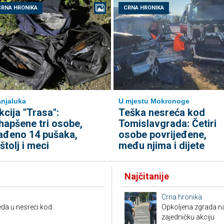
CRNA HRONIKA
CRNA HRONIKA
njaluka
U mjestu Mokronoge
kcija "Trasa":
Teška nesreća kod
hapšene tri osobe,
Tomislavgrada: Četiri
ađeno 14 pušaka,
osobe povrijeđene,
ištolj i meci
među njima i dijete
Najčitanije
Crna hronika
da u nesreći kod
Opkoljena zgrada n
zajedničku akciju