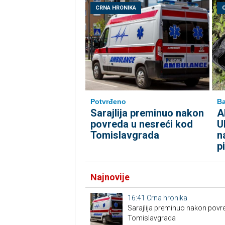
CRNA HRONIKA
Potvrđeno
Ba
Sarajlija preminuo nakon
A
povreda u nesreći kod
U
Tomislavgrada
n
p
Najnovije
16:41
Crna hronika
Sarajlija preminuo nakon povre
Tomislavgrada