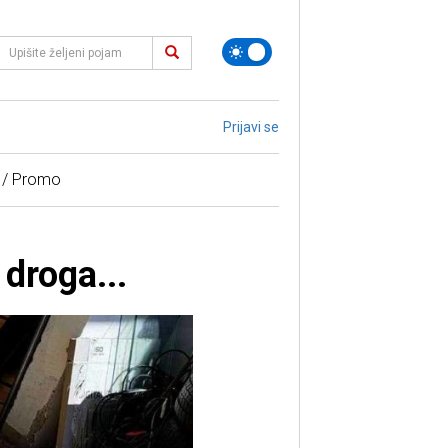
Prijavi se
 / Promo
droga...