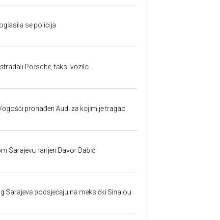
oglasila se policija
tradali Porsche, taksi vozilo...
ogošći pronađen Audi za kojim je tragao
om Sarajevu ranjen Davor Dabić
nog Sarajeva podsjećaju na meksički Sinalou