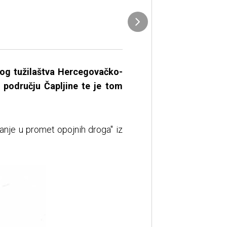
nog tužilaštva Hercegovačko-
 području Čapljine te je tom
janje u promet opojnih droga" iz