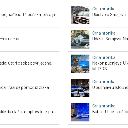
Crna hronika
obe, nađeno 14 pušaka, pištolj i
Ubistvo u Sarajevu, 
Crna hronika
đen u udesu
Udes u Sarajevu: Nas
Crna hronika
a: Četiri osobe povrijeđene,
Nakon pucnjave: U V
MUP RS
Crna hronika
ca, traži se pomoć iz zraka
U pucnjavi u Istočn
Crna hronika
ile da ulažu u kriptovalute, pa
Babalj: Ulice Istoč