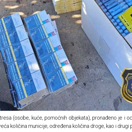
tresa (osobe, kuće, pomoćnih objekata), pronađeno je i 
veća količina municije, određena količina droge, kao i drugi