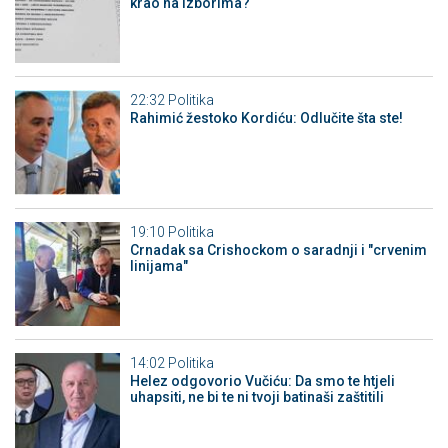
krao na izborima?
22:32
Politika
Rahimić žestoko Kordiću: Odlučite šta ste!
19:10
Politika
Crnadak sa Crishockom o saradnji i "crvenim
linijama"
14:02
Politika
Helez odgovorio Vučiću: Da smo te htjeli
uhapsiti, ne bi te ni tvoji batinaši zaštitili