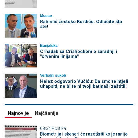
Mostar
Rahimić žestoko Kordiću: Odlučite šta
ste!
Banjaluka
Crnadak sa Crishockom o saradnji i
"crvenim linijama"
Verbalni sukob
Helez odgovorio Vučiću: Da smo te htjeli
uhapsiti, ne bi te ni tvoji batinaši zaštitili
Najnovije
Najčitanije
08:34
Politika
Biometrija i skeneri će razotkriti ko je ranije